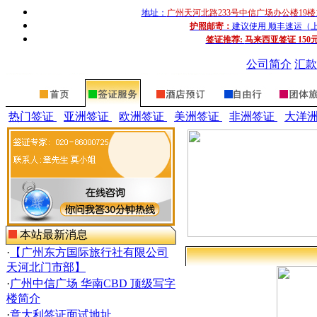
地址：
广州天河北路233号中信广场办公楼19楼
护照邮寄：
建议使用 顺丰速运（上门收
签证推荐:
马来西亚签证 150
公司简介
汇款
热门签证
亚洲签证
欧洲签证
美洲签证
非洲签证
大洋
本站最新消息
·
【广州东方国际旅行社有限公司
天河北门市部】
·
广州中信广场 华南CBD 顶级写字
楼简介
·
意大利签证面试地址