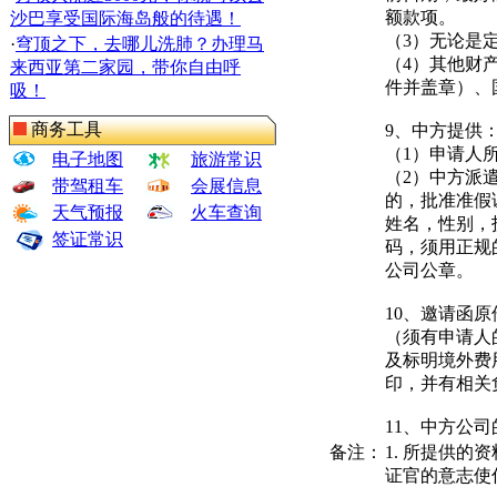
额款项。
沙巴享受国际海岛般的待遇！
（3）无论是
·
穹顶之下，去哪儿洗肺？办理马
（4）其他财
来西亚第二家园，带你自由呼
件并盖章）、
吸！
商务工具
9、中方提供
（1）申请人
电子地图
旅游常识
（2）中方派
带驾租车
会展信息
的，批准准假
天气预报
火车查询
姓名，性别，
签证常识
码，须用正规
公司公章。
10、邀请函
（须有申请人
及标明境外费
印，并有相关
11、中方公
备注：
1. 所提供
证官的意志使