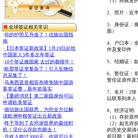
（3）持换发
2、照片：近半
3、身份证：
全球签证相关常识
面）
·
你的护照又升值了！信旅出国指
南
4、户口本：
·
【日本签证新政策】1月19日起给
件及复印件
中国富人5年多次年签证
5、结婚证：
·
10个签证难国家,去过的都很牛！
·
欧盟签证变复杂了！引入生物信
6、暂住证：
息采集了！
暂住证原件及
·
马来西亚首相宣布将免除中国游
客签证费，新年前落实
7、名片：2
·
【重磅消息】第二家园身份可以
以联系到本人
申请欧美签证
·
据信旅出国获悉，为您全方位解
8、经济证明:
读欧洲申根签证出台新政策
（1）存折原
·
终于等到了去环游世界的最佳时
（2）如无存
机！没什么存款也能去！
的历史交易清
前日期；最好
·
月收入能过3000元，你就可以去