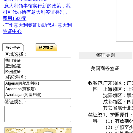
·
意大利领事馆实行新的政策，我
司可代办所有意大利签证类别，
费用1500元
·
广州意大利签证协助代办 意大利
签证中心
区域选择：
签证类别
美国商务签证
国家选择：
收客范
广东领区：广
围：
上海领区：上
沈阳领区：黑
签证类别：
成都领区：四
其它省属于北
签证资
1、护照原件
料：
（1）有效期
（2）护照至