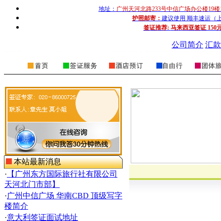
地址：
广州天河北路233号中信广场办公楼19楼
护照邮寄：
建议使用 顺丰速运（上门收
签证推荐:
马来西亚签证 150
公司简介
汇款
本站最新消息
·
【广州东方国际旅行社有限公司
天河北门市部】
·
广州中信广场 华南CBD 顶级写字
楼简介
·
意大利签证面试地址