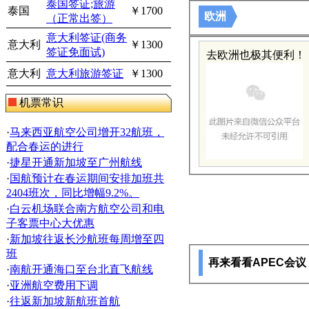
泰国签证;旅游
泰国
￥1700
欧洲
（正常出签）
意大利签证(商务
意大利
￥1300
签证免面试)
去欧洲也极其便利！
意大利
意大利旅游签证
￥1300
机票常识
·
马来西亚航空公司增开32航班，
配合春运的进行
·
捷星开通新加坡至广州航线
·
国航预计在春运期间安排加班共
2404班次，同比增幅9.2%。
·
白云机场联合南方航空公司和电
子客票中心大优惠
·
新加坡往返长沙航班每周增至四
班
再来看看APEC会
·
南航开通海口至台北直飞航线
·
亚洲航空费用下调
·
往返新加坡新航班首航