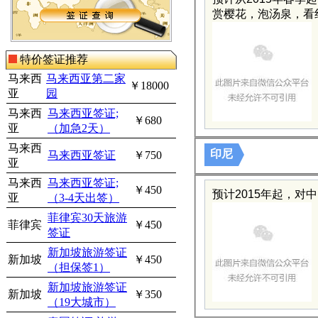
赏樱花，泡汤泉，看
特价签证推荐
马来西
马来西亚第二家
￥18000
亚
园
马来西
马来西亚签证;
￥680
亚
（加急2天）
马来西
印尼
马来西亚签证
￥750
亚
马来西
马来西亚签证;
￥450
预计2015年起，对
亚
（3-4天出签）
菲律宾30天旅游
菲律宾
￥450
签证
新加坡旅游签证
新加坡
￥450
（担保签1）
新加坡旅游签证
新加坡
￥350
（19大城市）