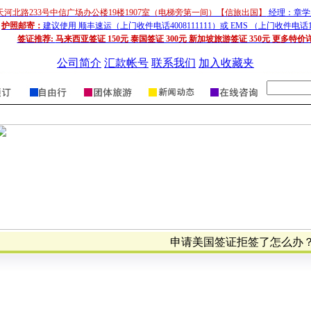
天河北路233号中信广场办公楼19楼1907室（电梯旁第一间）【信旅出国】
经理：章学超
护照邮寄：
建议使用 顺丰速运（上门收件电话4008111111）或 EMS （上门收件电话1
签证推荐:
马来西亚签证 150元 泰国签证 300元 新加坡旅游签证 350元 更多特价
公司简介
汇款帐号
联系我们
加入收藏夹
申请美国签证拒签了怎么办