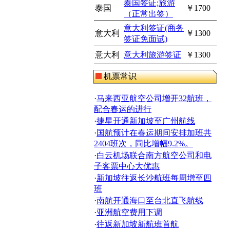
泰国签证;旅游
泰国
￥1700
（正常出签）
意大利签证(商务
意大利
￥1300
签证免面试)
意大利
意大利旅游签证
￥1300
机票常识
·
马来西亚航空公司增开32航班，
配合春运的进行
·
捷星开通新加坡至广州航线
·
国航预计在春运期间安排加班共
2404班次，同比增幅9.2%。
·
白云机场联合南方航空公司和电
子客票中心大优惠
·
新加坡往返长沙航班每周增至四
班
·
南航开通海口至台北直飞航线
·
亚洲航空费用下调
·
往返新加坡新航班首航