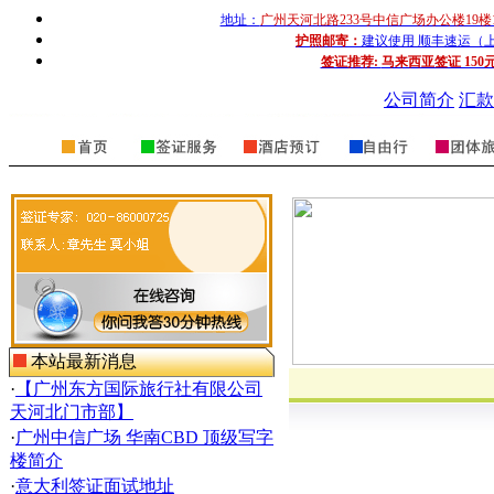
地址：
广州天河北路233号中信广场办公楼19楼
护照邮寄：
建议使用 顺丰速运（上门收
签证推荐:
马来西亚签证 150
公司简介
汇款
本站最新消息
·
【广州东方国际旅行社有限公司
天河北门市部】
·
广州中信广场 华南CBD 顶级写字
楼简介
·
意大利签证面试地址