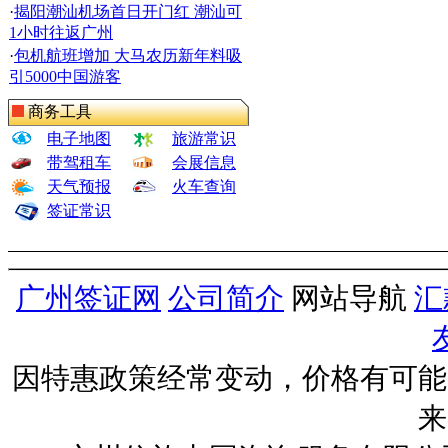
·
揭阳潮汕机场首日开门红 潮汕可
1小时往返广州
·
包机航班增加 大马农历新年料吸
引5000中国游客
商务工具
电子地图
旅游常识
带驾租车
会展信息
天气预报
火车查询
签证常识
广州签证网
公司简介
网站导航
汇
因特惠政策经常变动，价格有可能
来