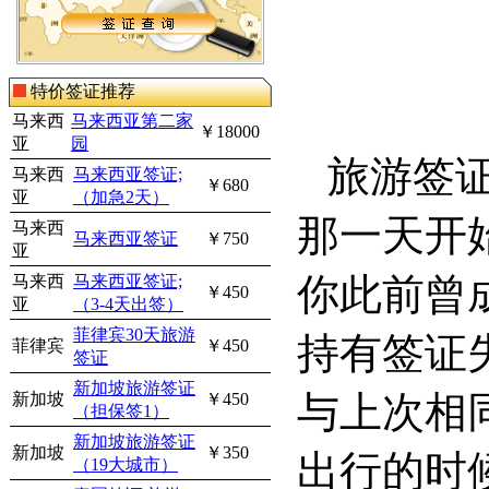
特价签证推荐
马来西
马来西亚第二家
￥18000
亚
园
旅游签
马来西
马来西亚签证;
￥680
亚
（加急2天）
那一天开
马来西
马来西亚签证
￥750
亚
你此前曾
马来西
马来西亚签证;
￥450
亚
（3-4天出签）
菲律宾30天旅游
持有签证
菲律宾
￥450
签证
新加坡旅游签证
与上次相
新加坡
￥450
（担保签1）
新加坡旅游签证
新加坡
￥350
出行的时
（19大城市）