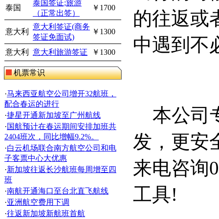
泰国签证;旅游
泰国
￥1700
的往返或
（正常出签）
意大利签证(商务
意大利
￥1300
签证免面试)
中遇到不
意大利
意大利旅游签证
￥1300
机票常识
·
马来西亚航空公司增开32航班，
配合春运的进行
本公司
·
捷星开通新加坡至广州航线
·
国航预计在春运期间安排加班共
发，更安
2404班次，同比增幅9.2%。
·
白云机场联合南方航空公司和电
子客票中心大优惠
来电咨询
0
·
新加坡往返长沙航班每周增至四
班
工具
!
·
南航开通海口至台北直飞航线
·
亚洲航空费用下调
·
往返新加坡新航班首航