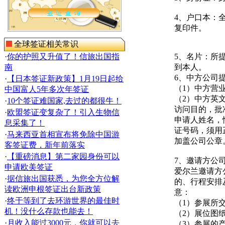
4、户口本：
复印件。
全球签证相关常识
·
你的护照又升值了！信旅出国指
5、名片：所
南
到本人。
6、中方公司
·
【日本签证新政策】1月19日起给
（1）中方营
中国富人5年多次年签证
（2）中方英
·
10个签证难国家,去过的都很牛！
访问目的，批
·
欧盟签证变复杂了！引入生物信
申请人姓名，
息采集了！
证号码，须用
·
马来西亚首相宣布将免除中国游
加盖公司公章
客签证费，新年前落实
·
【重磅消息】第二家园身份可以
7、邀请方公
申请欧美签证
爱尔兰邀请方
·
据信旅出国获悉，为您全方位解
的、行程安排
读欧洲申根签证出台新政策
意：
·
终于等到了去环游世界的最佳时
（1）参展所
机！没什么存款也能去！
（2）展位图
·
月收入能过3000元，你就可以去
（3）参展的