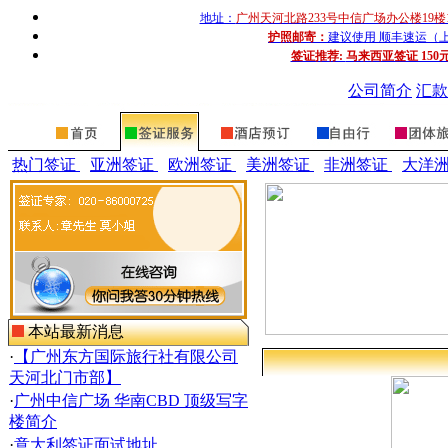
地址：
广州天河北路233号中信广场办公楼19楼
护照邮寄：
建议使用 顺丰速运（上门收
签证推荐:
马来西亚签证 150
公司简介
汇款
热门签证
亚洲签证
欧洲签证
美洲签证
非洲签证
大洋
本站最新消息
·
【广州东方国际旅行社有限公司
天河北门市部】
·
广州中信广场 华南CBD 顶级写字
楼简介
·
意大利签证面试地址