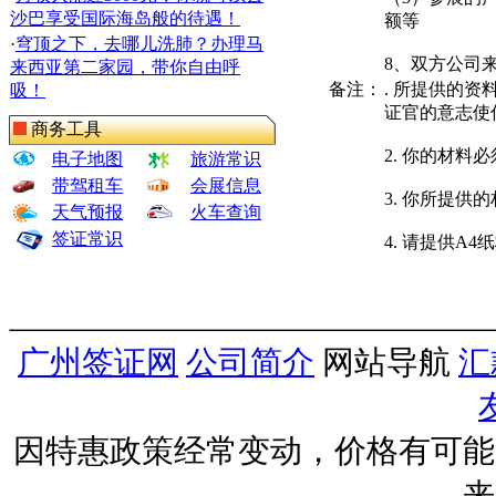
沙巴享受国际海岛般的待遇！
额等
·
穹顶之下，去哪儿洗肺？办理马
8、双方公司
来西亚第二家园，带你自由呼
备注：
. 所提供的
吸！
证官的意志使
商务工具
2. 你的材料
电子地图
旅游常识
带驾租车
会展信息
3. 你所提供
天气预报
火车查询
签证常识
4. 请提供A
广州签证网
公司简介
网站导航
汇
因特惠政策经常变动，价格有可能
来