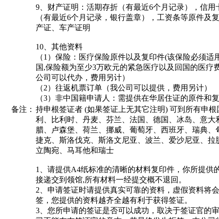
9、财产证明：活期存折（有最近6个月记录），信用
（有最近6个月记录，银行盖章），工资条等原件及
产证、车产证明
10、其他资料
（1）保险：医疗保险原件以及复印件(该保险必须适
国,保险额为至少3万欧元的紧急医疗以及回国的医疗费
公司可以代办，费用另计）
（2）往返机票订单（我公司可以提供，费用另计）
（3）非中国籍申请人：需提供在华居住证的原件和
备注：
持申根签证者 (如果签证上无其它注明) 可到所有申根国
利、比利时、丹麦、芬兰、法国、德国、冰岛、意大
腊、卢森堡、荷兰、挪威、葡萄牙、西班牙、瑞典、
捷克、斯洛伐克、斯洛文尼亚、波兰、爱沙尼亚、拉
立陶宛、马耳他和瑞士
1、请提供A4纸标准的清晰的材料复印件，你所提供
接递交到领馆,所有材料一经提交概不退回。
2、申请签证时请提供真实可靠的资料，虚假资料将
签，您提供的资料越齐全越有利于获得签证。
3、您所申请的签证是否可以成功，取决于签证官的