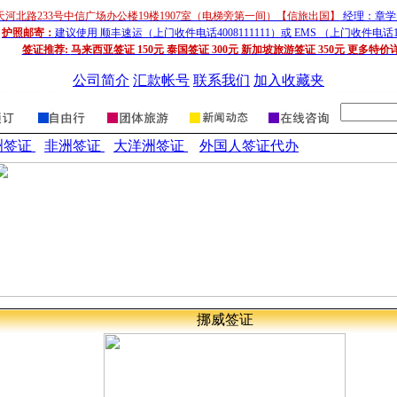
天河北路233号中信广场办公楼19楼1907室（电梯旁第一间）【信旅出国】
经理：章学超
护照邮寄：
建议使用 顺丰速运（上门收件电话4008111111）或 EMS （上门收件电话1
签证推荐:
马来西亚签证 150元 泰国签证 300元 新加坡旅游签证 350元 更多特价
公司简介
汇款帐号
联系我们
加入收藏夹
洲签证
非洲签证
大洋洲签证
外国人签证代办
挪威
签
证