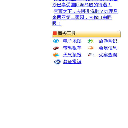
沙巴享受国际海岛般的待遇！
·
穹顶之下，去哪儿洗肺？办理马
来西亚第二家园，带你自由呼
吸！
商务工具
电子地图
旅游常识
带驾租车
会展信息
天气预报
火车查询
签证常识