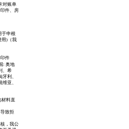
卡对账单
复印件、房
用于申根
用)（我
复印件
: 奥地
利、希
匈牙利、
脱维亚、
的材料直
会导致拒
审核，我公