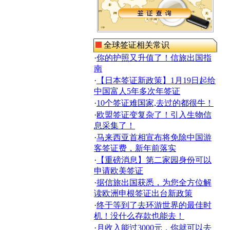
全球签证相关常识
·
你的护照又升值了！信旅出国指
南
·
【日本签证新政策】1月19日起给
中国富人5年多次年签证
·
10个签证难国家,去过的都很牛！
·
欧盟签证变复杂了！引入生物信
息采集了！
·
马来西亚首相宣布将免除中国游
客签证费，新年前落实
·
【重磅消息】第二家园身份可以
申请欧美签证
·
据信旅出国获悉，为您全方位解
读欧洲申根签证出台新政策
·
终于等到了去环游世界的最佳时
机！没什么存款也能去！
·
月收入能过3000元，你就可以去