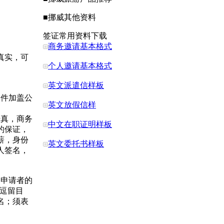
■
挪威
其他资料
签证常用资料下载
商务邀请基本格式
真实，可
个人邀请基本格式
英文派遣信样板
印件加盖公
英文放假信样
传真，商务
中文在职证明样板
的保证，
薪，身份
英文委托书样板
人签名，
：申请者的
、逗留目
名；须表