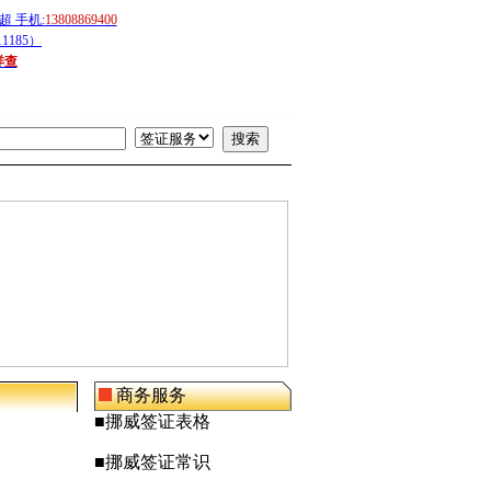
 手机:
13808869400
1185）
详查
商务服务
■
挪威
签证表格
■
挪威
签证常识