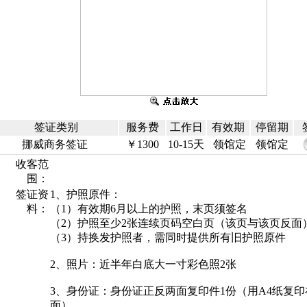
签证类别
服务费
工作日
有效期
停留期
挪威商务签证
￥1300
10-15天
领馆定
领馆定
收客范
围：
签证资
1、护照原件：
料：
（1）有效期6月以上的护照，末页须签名
（2）护照至少2张连续页码空白页（该页与该页反面
（3）持换发护照者，需同时提供所有旧护照原件
2、照片：近半年白底大一寸彩色照2张
3、身份证：身份证正反两面复印件1份（用A4纸复印
面）