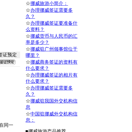
☆
挪威旅游小简介：
☆
办理挪威签证需要多
久？
☆
办理挪威签证要准备什
么资料？
☆
挪威货币与人民币的汇
率是多少？
☆
挪威驻广州领事馆位于
签证预定
哪里？
☆
挪威商务签证的资料有
什么要求？
☆
办理挪威签证的相片有
什么要求？
☆
办理挪威签证需要多
久？
）
☆
挪威驻我国外交机构信
息
☆
中国驻挪威外交机构信
息：
在同一
■
挪威
旅游产品推荐