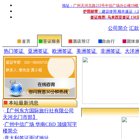
地址：
广州天河北路233号中信广场办公楼19楼
护照邮寄：
建议使用 顺丰速运（上门收
签证推荐:
马来西亚签证 150
公司简介
汇款
热门签证
亚洲签证
欧洲签证
美洲签证
非洲签证
大洋
本站最新消息
·
【广州东方国际旅行社有限公司
天河北门市部】
·
广州中信广场 华南CBD 顶级写字
楼简介
·
意大利签证面试地址