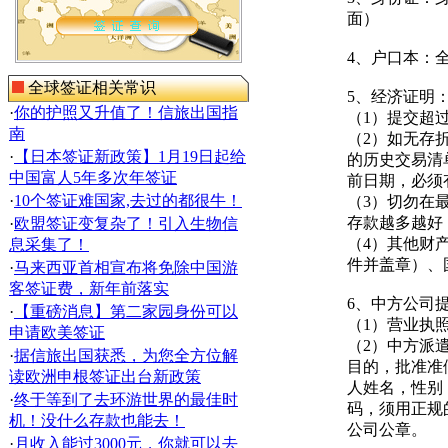
面）
4、户口本：
全球签证相关常识
5、经济证明
·
你的护照又升值了！信旅出国指
（1）提交超
南
（2）如无存
·
【日本签证新政策】1月19日起给
的历史交易清
中国富人5年多次年签证
前日期，必须
·
10个签证难国家,去过的都很牛！
（3）切勿在
存款越多越好
·
欧盟签证变复杂了！引入生物信
（4）其他财
息采集了！
件并盖章）、
·
马来西亚首相宣布将免除中国游
客签证费，新年前落实
6、中方公司
·
【重磅消息】第二家园身份可以
（1）营业执
申请欧美签证
（2）中方派
·
据信旅出国获悉，为您全方位解
目的，批准准
读欧洲申根签证出台新政策
人姓名，性别
·
终于等到了去环游世界的最佳时
码，须用正规
机！没什么存款也能去！
公司公章。
·
月收入能过3000元，你就可以去