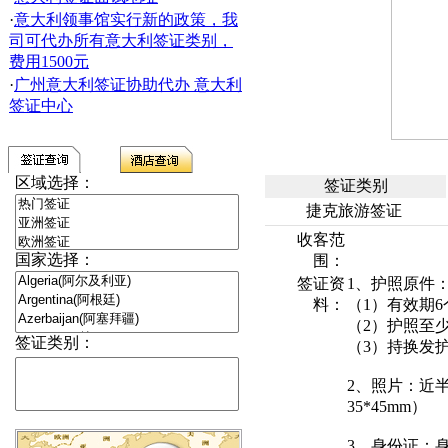
·
意大利领事馆实行新的政策，我
司可代办所有意大利签证类别，
费用1500元
·
广州意大利签证协助代办 意大利
签证中心
区域选择：
签证类别
捷克旅游签证
收客范
国家选择：
围：
签证资
1、护照原件
料：
（1）有效期
（2）护照至
签证类别：
（3）持换发
2、照片：近
35*45mm）
3、身份证：