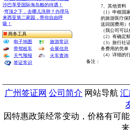
沙巴享受国际海岛般的待遇！
7、其他资料
·
穹顶之下，去哪儿洗肺？办理马
（1）申根国家
来西亚第二家园，带你自由呼
的旅游医疗保
吸！
送回国费用）
（我公司可以
商务工具
（2）有确定
电子地图
旅游常识
（3）旅行社
带驾租车
会展信息
务费用的凭单
（4）详细的
天气预报
火车查询
备注：
签证常识
广州签证网
公司简介
网站导航
汇
因特惠政策经常变动，价格有可能
来