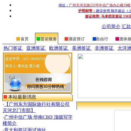
地址：
广州天河北路233号中信广场办公楼19楼
护照邮寄：
建议使用 顺丰速运（上门收
签证推荐:
马来西亚签证 150
公司简介
汇款
热门签证
亚洲签证
欧洲签证
美洲签证
非洲签证
大洋
本站最新消息
·
【广州东方国际旅行社有限公司
天河北门市部】
·
广州中信广场 华南CBD 顶级写字
楼简介
·
意大利签证面试地址