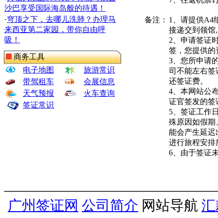
沙巴享受国际海岛般的待遇！
·
穹顶之下，去哪儿洗肺？办理马
备注：
1、请提供A
来西亚第二家园，带你自由呼
接递交到领馆
吸！
2、申请签证
签，您提供的
商务工具
3、您所申请
电子地图
旅游常识
司不能左右签
还签证费。
带驾租车
会展信息
4、本网站公
天气预报
火车查询
证官签发的签
签证常识
5、签证工作
殊原因如假期
能会产生延迟
进行旅程安排
6、由于签证
广州签证网
公司简介
网站导航
汇