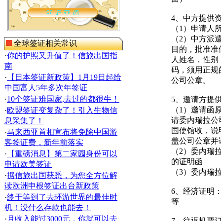
4、中方提供
（1）申请人
（2）中方派
全球签证相关常识
目的，批准准
·
你的护照又升值了！信旅出国指
人姓名，性别
南
码，须用正规
·
【日本签证新政策】1月19日起给
公司公章。
中国富人5年多次年签证
·
10个签证难国家,去过的都很牛！
5、邀请方提
（1）邀请函
·
欧盟签证变复杂了！引入生物信
请委内瑞拉公
息采集了！
国使馆收，说
·
马来西亚首相宣布将免除中国游
盖公司公章并
客签证费，新年前落实
（2）委内瑞
·
【重磅消息】第二家园身份可以
的证明函
申请欧美签证
（3）委内瑞
·
据信旅出国获悉，为您全方位解
读欧洲申根签证出台新政策
6、经济证明
·
终于等到了去环游世界的最佳时
等
机！没什么存款也能去！
·
月收入能过3000元，你就可以去
7、往返机票