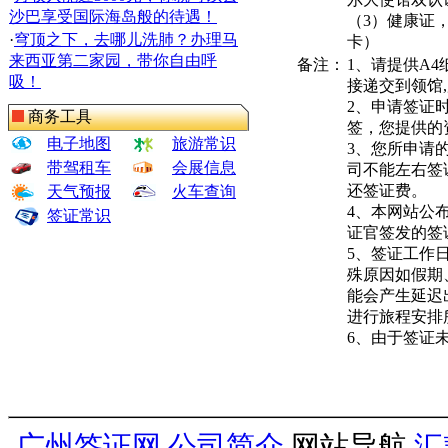
沙巴享受国际海岛般的待遇！
（3）健康证
·
穹顶之下，去哪儿洗肺？办理马
卡）
来西亚第二家园，带你自由呼
备注：
1、请提供A
吸！
接递交到领馆
2、申请签证
商务工具
签，您提供的
电子地图
旅游常识
3、您所申请
带驾租车
会展信息
司不能左右签
还签证费。
天气预报
火车查询
4、本网站公
签证常识
证官签发的签
5、签证工作
殊原因如假期
能会产生延迟
进行旅程安排
6、由于签证
广州签证网
公司简介
网站导航
汇