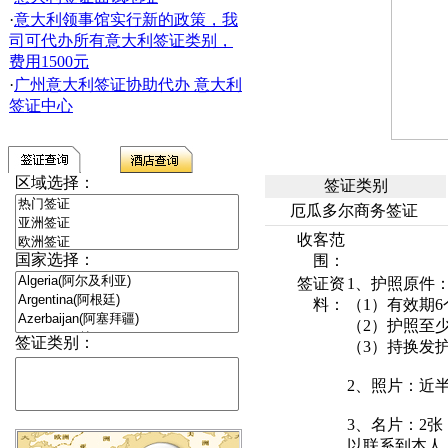
·
意大利领事馆实行新的政策，我
司可代办所有意大利签证类别，
费用1500元
·
广州意大利签证协助代办 意大利
签证中心
区域选择：
签证类别
厄瓜多尔商务签证
收客范
国家选择：
围：
签证资
1、护照原件
料：
（1）有效期
（2）护照至
签证类别：
（3）持换发
2、照片：近
3、名片：2
以联系到本人