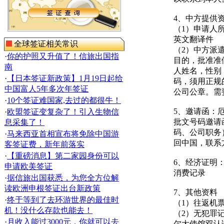
4、中方提供
（1）申请人
英文翻译件
全球签证相关常识
（2）中方派
·
你的护照又升值了！信旅出国指
目的，批准准
南
人姓名，性别
·
【日本签证新政策】1月19日起给
码，须用正规
中国富人5年多次年签证
公司公章。需
·
10个签证难国家,去过的都很牛！
5、邀请函：
·
欧盟签证变复杂了！引入生物信
批文号码邀请
息采集了！
码、公司职务
·
马来西亚首相宣布将免除中国游
回中国，联系
客签证费，新年前落实
·
【重磅消息】第二家园身份可以
6、经济证明
申请欧美签证
消费记录
·
据信旅出国获悉，为您全方位解
读欧洲申根签证出台新政策
7、其他资料
·
终于等到了去环游世界的最佳时
（1）往返机
机！没什么存款也能去！
（2）无犯罪
·
月收入能过3000元，你就可以去
尔大使馆双认