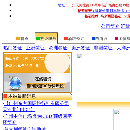
地址：
广州天河北路233号中信广场办公楼19楼
护照邮寄：
建议使用 顺丰速运（上门收
签证推荐:
马来西亚签证 150
公司简介
汇款
热门签证
亚洲签证
欧洲签证
美洲签证
非洲签证
大洋
本站最新消息
·
【广州东方国际旅行社有限公司
天河北门市部】
·
广州中信广场 华南CBD 顶级写字
楼简介
·
意大利签证面试地址