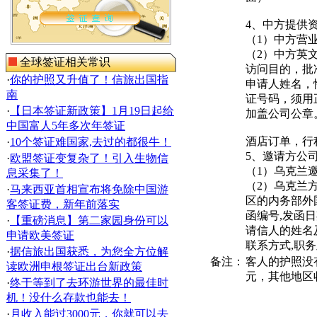
4、中方提供
（1）中方营
（2）中方英
全球签证相关常识
访问目的，批
·
你的护照又升值了！信旅出国指
申请人姓名，
南
证号码，须用
·
【日本签证新政策】1月19日起给
加盖公司公章
中国富人5年多次年签证
酒店订单，行
·
10个签证难国家,去过的都很牛！
5、邀请方公
·
欧盟签证变复杂了！引入生物信
（1）乌克兰
息采集了！
（2）乌克兰
·
马来西亚首相宣布将免除中国游
区的内务部外
客签证费，新年前落实
函编号,发函
·
【重磅消息】第二家园身份可以
请信人的姓名
申请欧美签证
联系方式,职
·
据信旅出国获悉，为您全方位解
备注：
客人的护照没
读欧洲申根签证出台新政策
元，其他地区
·
终于等到了去环游世界的最佳时
机！没什么存款也能去！
·
月收入能过3000元，你就可以去