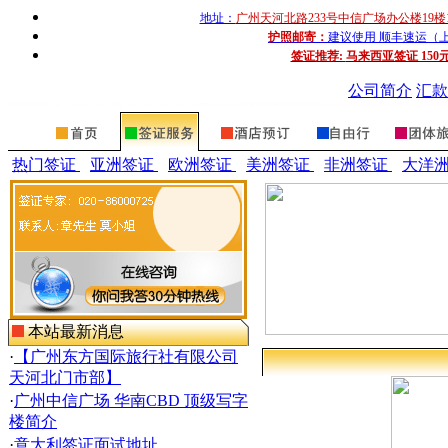
地址：
广州天河北路233号中信广场办公楼19楼
护照邮寄：
建议使用 顺丰速运（上门收
签证推荐:
马来西亚签证 150
公司简介
汇款
热门签证
亚洲签证
欧洲签证
美洲签证
非洲签证
大洋
本站最新消息
·
【广州东方国际旅行社有限公司
天河北门市部】
·
广州中信广场 华南CBD 顶级写字
楼简介
·
意大利签证面试地址