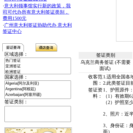
·
意大利领事馆实行新的政策，我
司可代办所有意大利签证类别，
费用1500元
·
广州意大利签证协助代办 意大利
签证中心
区域选择：
签证类别
乌克兰商务签证 (不需要
面试)
收客范
1.适用全国各
国家选择：
围：
2.此类签证目
签证资
1、护照原件
料：
（1）有效期
签证类别：
（2）护照至
2、照片：近
3、身份证：
面）