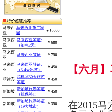
特价签证推荐
马来西
马来西亚第二家
￥18000
亚
园
马来西
马来西亚签证;
￥680
亚
（加急2天）
马来西
马来西亚签证
￥750
亚
马来西
马来西亚签证;
【六月】
￥450
亚
（3-4天出签）
菲律宾30天旅游
菲律宾
￥450
签证
新加坡旅游签证
新加坡
￥450
（担保签1）
新加坡旅游签证
在
2015
马
新加坡
￥350
（19大城市）