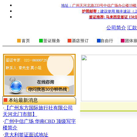
地址：
广州天河北路233号中信广场办公楼19楼
护照邮寄：
建议使用 顺丰速运（上门收
签证推荐:
马来西亚签证 150
公司简介
汇款
本站最新消息
·
【广州东方国际旅行社有限公司
天河北门市部】
·
广州中信广场 华南CBD 顶级写字
楼简介
·
意大利签证面试地址