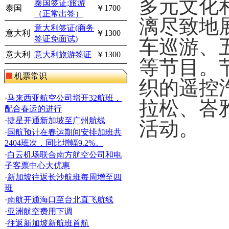
多元文化
泰国签证;旅游
泰国
￥1700
（正常出签）
漓尽致地
意大利签证(商务
意大利
￥1300
签证免面试)
车巡游、
意大利
意大利旅游签证
￥1300
等节目。
机票常识
织的遥控
·
马来西亚航空公司增开32航班，
拉松、峇
配合春运的进行
·
捷星开通新加坡至广州航线
活动。
·
国航预计在春运期间安排加班共
2404班次，同比增幅9.2%。
·
白云机场联合南方航空公司和电
子客票中心大优惠
·
新加坡往返长沙航班每周增至四
班
·
南航开通海口至台北直飞航线
·
亚洲航空费用下调
·
往返新加坡新航班首航