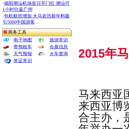
·
揭阳潮汕机场首日开门红 潮汕可
1小时往返广州
·
包机航班增加 大马农历新年料吸
引5000中国游客
商务工具
电子地图
旅游常识
带驾租车
会展信息
2015
年马
天气预报
火车查询
签证常识
马来西亚
来西亚博
合主办，
年举办一