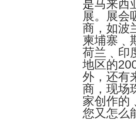
是
马来西
展。展会
商，如波
柬埔寨﹑
荷兰﹑印
地区的
20
外，还有
商，现场
家创作的
您又怎么