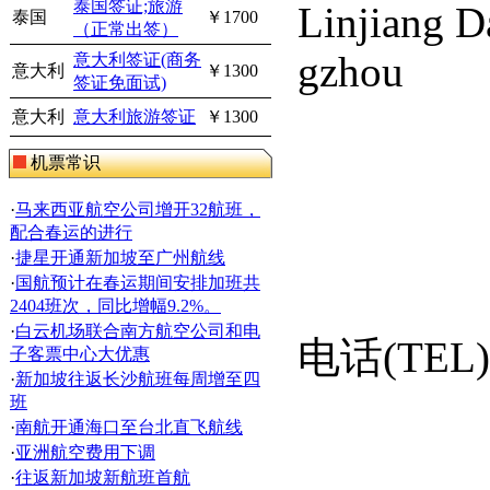
泰国签证;旅游
Linjiang D
泰国
￥1700
（正常出签）
gzhou
意大利签证(商务
意大利
￥1300
签证免面试)
意大利
意大利旅游签证
￥1300
机票常识
·
马来西亚航空公司增开32航班，
配合春运的进行
·
捷星开通新加坡至广州航线
·
国航预计在春运期间安排加班共
2404班次，同比增幅9.2%。
·
白云机场联合南方航空公司和电
电话
(TEL)
子客票中心大优惠
·
新加坡往返长沙航班每周增至四
班
·
南航开通海口至台北直飞航线
·
亚洲航空费用下调
·
往返新加坡新航班首航