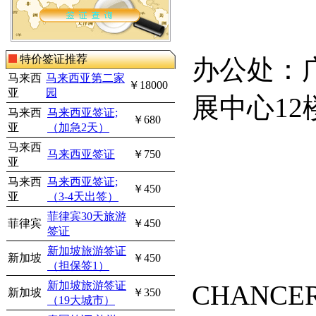
特价签证推荐
办公处：
马来西
马来西亚第二家
￥18000
亚
园
展中心
12
马来西
马来西亚签证;
￥680
亚
（加急2天）
马来西
马来西亚签证
￥750
亚
马来西
马来西亚签证;
￥450
亚
（3-4天出签）
菲律宾30天旅游
菲律宾
￥450
签证
新加坡旅游签证
新加坡
￥450
（担保签1）
新加坡旅游签证
CHANCE
新加坡
￥350
（19大城市）