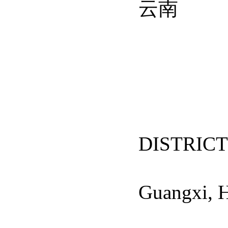
云南
DISTRICT
Guangxi,
H