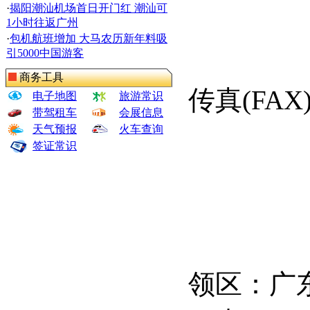
·
揭阳潮汕机场首日开门红 潮汕可
1小时往返广州
·
包机航班增加 大马农历新年料吸
引5000中国游客
商务工具
传真
(FAX
电子地图
旅游常识
带驾租车
会展信息
天气预报
火车查询
签证常识
领区：广