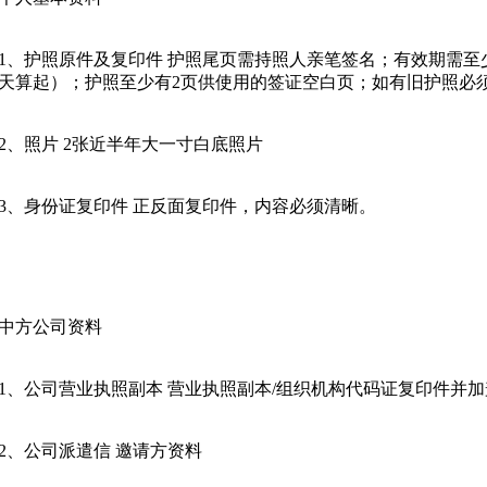
1
、护照原件及复印件
护照尾页需持照人亲笔签名；有效期需至
天算起）；护照至少有
2
页供使用的签证空白页；如有旧护照必
2
、照片
2
张近半年大一寸白底照片
3
、身份证复印件
正反面复印件，内容必须清晰。
中方公司资料
1
、公司营业执照副本
营业执照副本
/
组织机构代码证复印件并加
2
、公司派遣信
邀请方资料