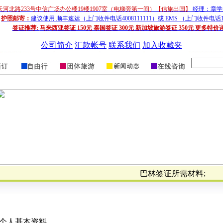
天河北路233号中信广场办公楼19楼1907室（电梯旁第一间）【信旅出国】
经理：章学超
护照邮寄：
建议使用 顺丰速运（上门收件电话4008111111）或 EMS （上门收件电话1
签证推荐:
马来西亚签证 150元 泰国签证 300元 新加坡旅游签证 350元 更多特价
公司简介
汇款帐号
联系我们
加入收藏夹
巴林签证所需材料;
个人基本资料