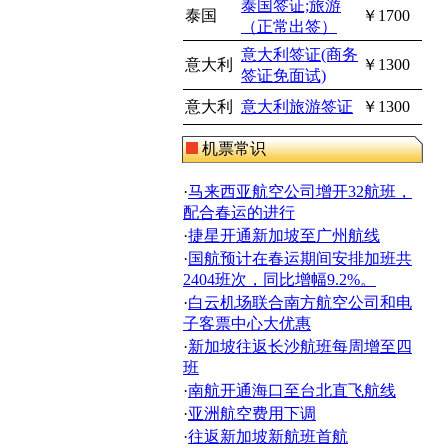
泰国签证;旅游
泰国
￥1700
（正常出签）
意大利签证(商务
意大利
￥1300
签证免面试)
意大利
意大利旅游签证
￥1300
机票常识
·
马来西亚航空公司增开32航班，
配合春运的进行
·
捷星开通新加坡至广州航线
·
国航预计在春运期间安排加班共
2404班次，同比增幅9.2%。
·
白云机场联合南方航空公司和电
子客票中心大优惠
·
新加坡往返长沙航班每周增至四
班
·
南航开通海口至台北直飞航线
·
亚洲航空费用下调
·
往返新加坡新航班首航