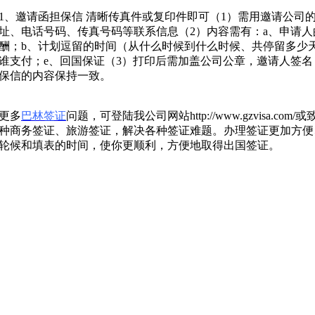
1
、邀请函担保信
清晰传真件或复印件即可（
1
）需用邀请公司
址、电话号码、传真号码等联系信息（
2
）内容需有：
a
、申请人
酬；
b
、计划逗留的时间（从什么时候到什么时候、共停留多少
谁支付；
e
、回国保证（
3
）打印后需加盖公司公章，邀请人签名
保信的内容保持一致。
更多
巴林签证
问题，可登陆我公司网站
http://www.gzvisa.com/
或
种商务签证、旅游签证，解决各种签证难题。办理签证更加方便
轮候和填表的时间，使你更顺利，方便地取得出国签证。