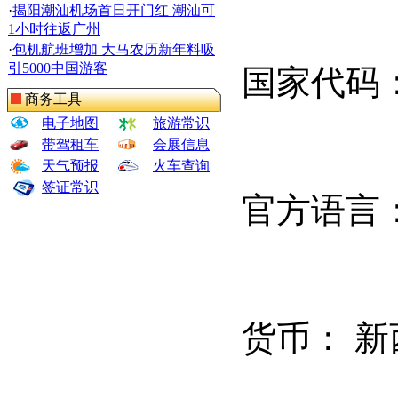
·
揭阳潮汕机场首日开门红 潮汕可
1小时往返广州
·
包机航班增加 大马农历新年料吸
引5000中国游客
国家代码
商务工具
电子地图
旅游常识
带驾租车
会展信息
天气预报
火车查询
签证常识
官方语言
货币：
新