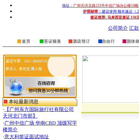
地址：
广州天河北路233号中信广场办公楼19楼
护照邮寄：
建议使用 顺丰速运（上门收
签证推荐:
马来西亚签证 150
公司简介
汇款
本站最新消息
·
【广州东方国际旅行社有限公司
天河北门市部】
·
广州中信广场 华南CBD 顶级写字
楼简介
·
意大利签证面试地址