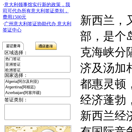
·
意大利领事馆实行新的政策，我
司可代办所有意大利签证类别，
新西兰，
费用1500元
·
广州意大利签证协助代办 意大利
签证中心
部，是个
克海峡分
区域选择：
济及汤加
国家选择：
都惠灵顿
经济蓬勃
签证类别：
新西兰经
有国际竞