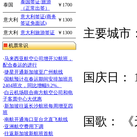
泰国签证;旅游
泰国
￥1700
（正常出签）
意大利签证(商务
意大利
￥1300
签证免面试)
主要城市
意大利
意大利旅游签证
￥1300
机票常识
·
马来西亚航空公司增开32航班，
配合春运的进行
·
捷星开通新加坡至广州航线
国庆日：
·
国航预计在春运期间安排加班共
2404班次，同比增幅9.2%。
·
白云机场联合南方航空公司和电
子客票中心大优惠
·
新加坡往返长沙航班每周增至四
班
国歌：
《
·
南航开通海口至台北直飞航线
·
亚洲航空费用下调
·
往返新加坡新航班首航