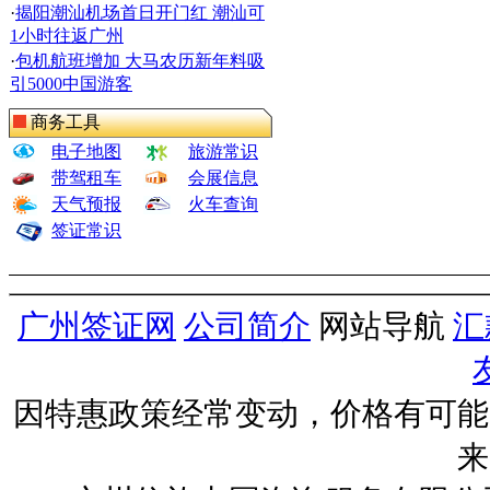
·
揭阳潮汕机场首日开门红 潮汕可
1小时往返广州
·
包机航班增加 大马农历新年料吸
引5000中国游客
商务工具
电子地图
旅游常识
带驾租车
会展信息
天气预报
火车查询
签证常识
广州签证网
公司简介
网站导航
汇
因特惠政策经常变动，价格有可能
来