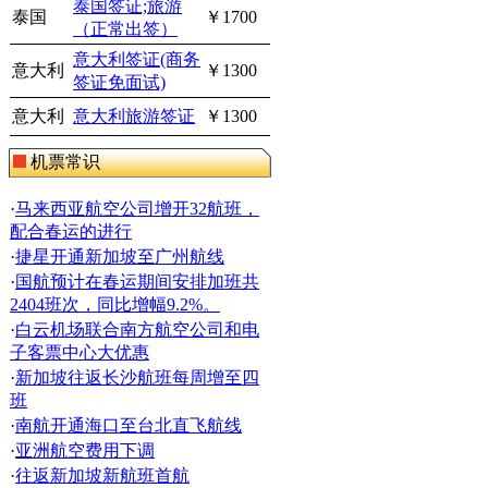
泰国签证;旅游
泰国
￥1700
（正常出签）
意大利签证(商务
意大利
￥1300
签证免面试)
意大利
意大利旅游签证
￥1300
机票常识
·
马来西亚航空公司增开32航班，
配合春运的进行
·
捷星开通新加坡至广州航线
·
国航预计在春运期间安排加班共
2404班次，同比增幅9.2%。
·
白云机场联合南方航空公司和电
子客票中心大优惠
·
新加坡往返长沙航班每周增至四
班
·
南航开通海口至台北直飞航线
·
亚洲航空费用下调
·
往返新加坡新航班首航