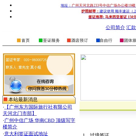
地址：
广州天河北路233号中信广场办公楼19楼
护照邮寄：
建议使用 顺丰速运（上门收
签证推荐:
马来西亚签证 150
公司简介
汇款
本站最新消息
·
【广州东方国际旅行社有限公司
天河北门市部】
·
广州中信广场 华南CBD 顶级写字
楼简介
·
意大利签证面试地址
1
、过境签证