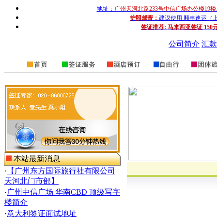
地址：
广州天河北路233号中信广场办公楼19楼
护照邮寄：
建议使用 顺丰速运（上门收
签证推荐:
马来西亚签证 150
公司简介
汇款
本站最新消息
·
【广州东方国际旅行社有限公司
天河北门市部】
·
广州中信广场 华南CBD 顶级写字
楼简介
·
意大利签证面试地址