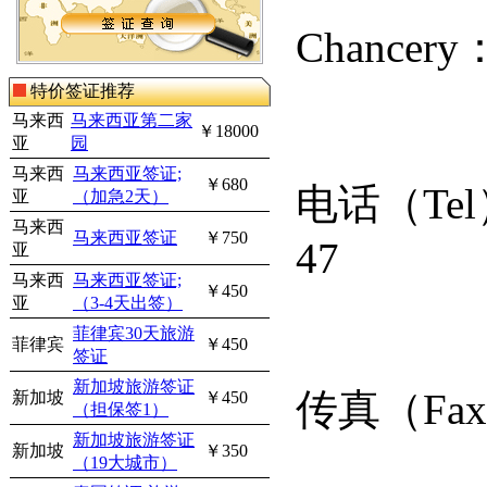
Chancery
特价签证推荐
马来西
马来西亚第二家
￥18000
亚
园
马来西
马来西亚签证;
￥680
电话（
Tel
亚
（加急2天）
马来西
马来西亚签证
￥750
47
亚
马来西
马来西亚签证;
￥450
亚
（3-4天出签）
菲律宾30天旅游
菲律宾
￥450
签证
新加坡旅游签证
传真（
Fax
新加坡
￥450
（担保签1）
新加坡旅游签证
新加坡
￥350
（19大城市）