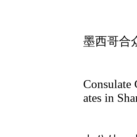
墨西哥合
Consulate 
ates in Sh