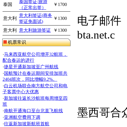
泰国签证;旅游
泰国
￥1700
（正常出签）
意大利签证(商务
电子邮件
意大利
￥1300
签证免面试)
意大利
意大利旅游签证
￥1300
bta.net.c
机票常识
·
马来西亚航空公司增开32航班，
配合春运的进行
·
捷星开通新加坡至广州航线
·
国航预计在春运期间安排加班共
2404班次，同比增幅9.2%。
·
白云机场联合南方航空公司和电
子客票中心大优惠
·
新加坡往返长沙航班每周增至四
班
墨西哥合
·
南航开通海口至台北直飞航线
·
亚洲航空费用下调
·
往返新加坡新航班首航