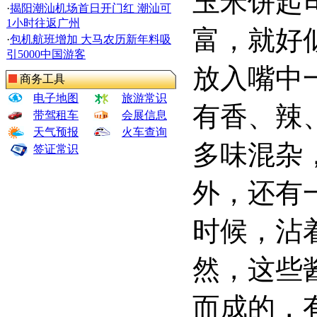
玉米饼起
·
揭阳潮汕机场首日开门红 潮汕可
1小时往返广州
富，就好
·
包机航班增加 大马农历新年料吸
引5000中国游客
放入嘴中
商务工具
电子地图
旅游常识
有香、辣
带驾租车
会展信息
天气预报
火车查询
多味混杂
签证常识
外，还有
时候，沾
然，这些
而成的，