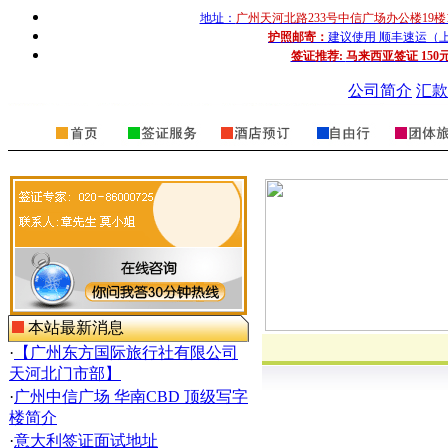
地址：
广州天河北路233号中信广场办公楼19楼
护照邮寄：
建议使用 顺丰速运（上门收
签证推荐:
马来西亚签证 150
公司简介
汇款
本站最新消息
·
【广州东方国际旅行社有限公司
天河北门市部】
·
广州中信广场 华南CBD 顶级写字
楼简介
·
意大利签证面试地址