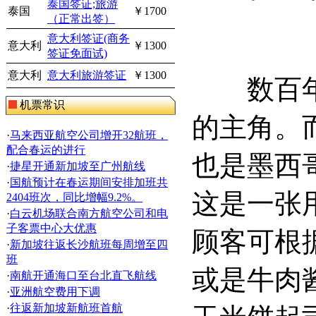
泰国签证;旅游
泰国
￥1700
（正常出签）
意大利签证(商务
意大利
￥1300
签证免面试)
意大利
意大利旅游签证
￥1300
数百年来
机票常识
的主角。
·
马来西亚航空公司增开32航班，
配合春运的进行
也是墨西
·
捷星开通新加坡至广州航线
·
国航预计在春运期间安排加班共
这是一张
2404班次，同比增幅9.2%。
·
白云机场联合南方航空公司和电
子客票中心大优惠
顾客可根
·
新加坡往返长沙航班每周增至四
班
或是牛肉
·
南航开通海口至台北直飞航线
·
亚洲航空费用下调
·
往返新加坡新航班首航