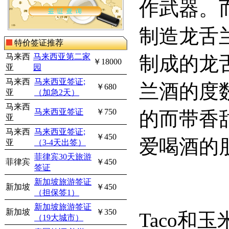
作武器。
制造龙舌
特价签证推荐
马来西
马来西亚第二家
制成的龙
￥18000
亚
园
马来西
马来西亚签证;
兰酒的度
￥680
亚
（加急2天）
马来西
马来西亚签证
￥750
的而带香
亚
马来西
马来西亚签证;
￥450
爱喝酒的
亚
（3-4天出签）
菲律宾30天旅游
菲律宾
￥450
签证
新加坡旅游签证
新加坡
￥450
（担保签1）
新加坡旅游签证
新加坡
￥350
Taco
和玉
（19大城市）