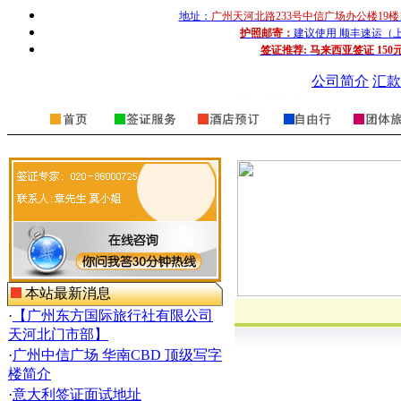
地址：
广州天河北路233号中信广场办公楼19楼
护照邮寄：
建议使用 顺丰速运（上门收
签证推荐:
马来西亚签证 150
公司简介
汇款
本站最新消息
·
【广州东方国际旅行社有限公司
天河北门市部】
·
广州中信广场 华南CBD 顶级写字
楼简介
·
意大利签证面试地址