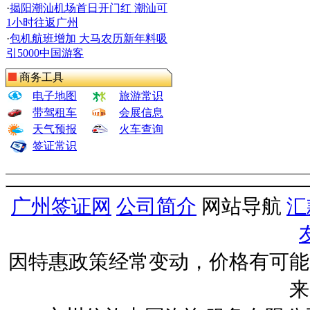
·
揭阳潮汕机场首日开门红 潮汕可
1小时往返广州
·
包机航班增加 大马农历新年料吸
引5000中国游客
商务工具
电子地图
旅游常识
带驾租车
会展信息
天气预报
火车查询
签证常识
广州签证网
公司简介
网站导航
汇
因特惠政策经常变动，价格有可能
来