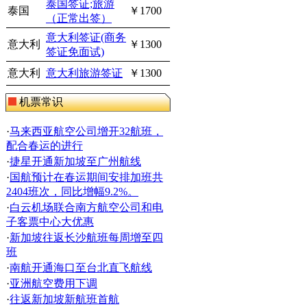
泰国签证;旅游
泰国
￥1700
（正常出签）
意大利签证(商务
意大利
￥1300
签证免面试)
意大利
意大利旅游签证
￥1300
机票常识
·
马来西亚航空公司增开32航班，
配合春运的进行
·
捷星开通新加坡至广州航线
·
国航预计在春运期间安排加班共
2404班次，同比增幅9.2%。
·
白云机场联合南方航空公司和电
子客票中心大优惠
·
新加坡往返长沙航班每周增至四
班
·
南航开通海口至台北直飞航线
·
亚洲航空费用下调
·
往返新加坡新航班首航