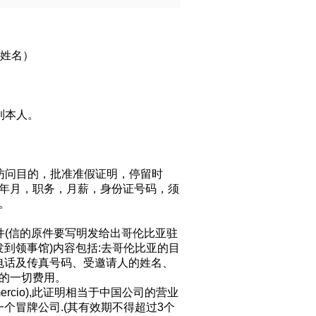
姓名）
到本人。
）
访问目的，批准准假证明，停留时
年月，职务，月薪，身份证号码，须
。
件
(
信的原件要写明发给出哥伦比亚驻
发到领事馆
)
内容包括
:
去哥伦比亚的目
电话及传真号码、受邀请人的姓名、
的一切费用。
rcio),
此证明相当于中国公司的营业
一个冒牌公司
.(
其有效期不得超过
3
个