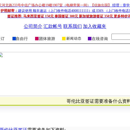
天河北路233号中信广场办公楼19楼1907室（电梯旁第一间）【信旅出国】
经理：章学超
护照邮寄：
建议使用 顺丰速运（上门收件电话4008111111）或 EMS （上门收件电话1
签证推荐:
马来西亚签证 150元 泰国签证 300元 新加坡旅游签证 350元 更多特价
公司简介
汇款帐号
联系我们
加入收藏夹
哥伦比亚签证需要准备什么资
哥伦比亚签证
需要准备如下资料
: