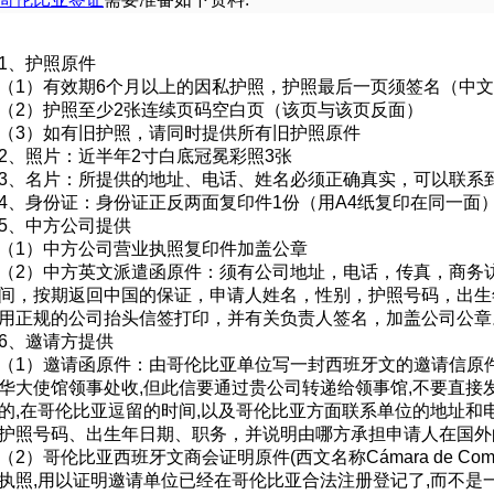
1
、护照原件
（
1
）有效期
6
个月以上的因私护照，护照最后一页须签名（中文
（
2
）护照至少
2
张连续页码空白页（该页与该页反面）
（
3
）如有旧护照，请同时提供所有旧护照原件
2
、照片：近半年
2
寸白底冠冕彩照
3
张
3
、名片：所提供的地址、电话、姓名必须正确真实，可以联系
4
、身份证：身份证正反两面复印件
1
份（用
A4
纸复印在同一面
5
、中方公司提供
（
1
）中方公司营业执照复印件加盖公章
（
2
）中方英文派遣函原件：须有公司地址，电话，传真，商务
间，按期返回中国的保证，申请人姓名，性别，护照号码，出生
用正规的公司抬头信签打印，并有关负责人签名，加盖公司公章
6
、邀请方提供
（
1
）邀请函原件：由哥伦比亚单位写一封西班牙文的邀请信原
华大使馆领事处收
,
但此信要通过贵公司转递给领事馆
,
不要直接
的
,
在哥伦比亚逗留的时间
,
以及哥伦比亚方面联系单位的地址和
护照号码、出生年日期、职务，并说明由哪方承担申请人在国外
（
2
）哥伦比亚西班牙文商会证明原件
(
西文名称
Cámara de Come
执照
,
用以证明邀请单位已经在哥伦比亚合法注册登记了
,
而不是