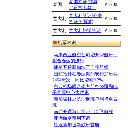
泰国签证;旅游
泰国
￥1700
（正常出签）
意大利签证(商务
意大利
￥1300
签证免面试)
意大利
意大利旅游签证
￥1300
机票常识
·
马来西亚航空公司增开32航班，
配合春运的进行
·
捷星开通新加坡至广州航线
·
国航预计在春运期间安排加班共
2404班次，同比增幅9.2%。
·
白云机场联合南方航空公司和电
子客票中心大优惠
·
新加坡往返长沙航班每周增至四
班
·
南航开通海口至台北直飞航线
·
亚洲航空费用下调
·
往返新加坡新航班首航