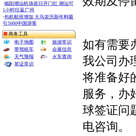
效期及停
·
揭阳潮汕机场首日开门红 潮汕可
1小时往返广州
·
包机航班增加 大马农历新年料吸
引5000中国游客
商务工具
如有需要
电子地图
旅游常识
带驾租车
会展信息
天气预报
火车查询
我公司办
签证常识
将准备好
服务，办
球签证问
电咨询。