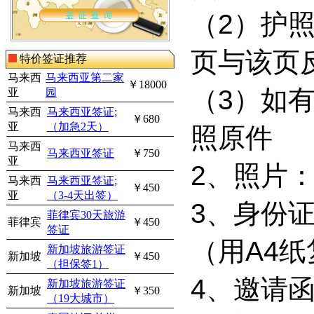
（
2
）护
页与该页
特价签证推荐
马来西
马来西亚第二家
￥18000
（
3
）如
亚
园
马来西
马来西亚签证;
￥680
亚
（加急2天）
照原件
马来西
马来西亚签证
￥750
亚
2
、照片
马来西
马来西亚签证;
￥450
亚
（3-4天出签）
3
、身份
菲律宾30天旅游
菲律宾
￥450
签证
（用
A4
纸
新加坡旅游签证
新加坡
￥450
（担保签1）
4
、邀请
新加坡旅游签证
新加坡
￥350
（19大城市）