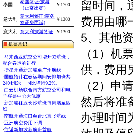
泰国签证;旅游
留时间，
泰国
￥1700
（正常出签）
意大利签证(商务
费用由哪
意大利
￥1300
签证免面试)
意大利
意大利旅游签证
￥1300
5
、其他
机票常识
（
1
）机
·
马来西亚航空公司增开32航班，
配合春运的进行
供，费用
·
捷星开通新加坡至广州航线
·
国航预计在春运期间安排加班共
（
2
）申
2404班次，同比增幅9.2%。
·
白云机场联合南方航空公司和电
子客票中心大优惠
然后将准
·
新加坡往返长沙航班每周增至四
班
办理时间
·
南航开通海口至台北直飞航线
·
亚洲航空费用下调
·
往返新加坡新航班首航