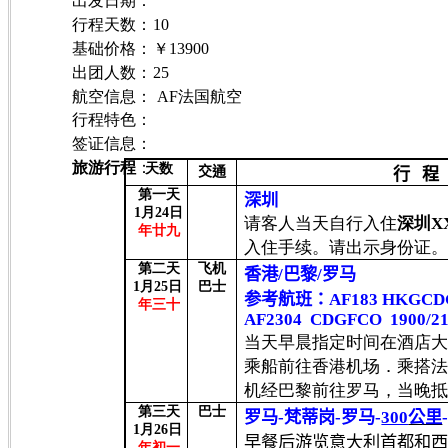
出发日期
：
行程天数：
10
基础价格
：
￥13900
出团人数
：
25
航空信息：
AF法国航空
行程特色：
签证信息：
旅游行程
：
天数
交通
行
程
第一天
深圳
1
月
24
日
请客人当天自行入住
深圳
X
年廿九
入住手续。请出示身份证
第二天
飞机
香港
/
巴黎
/
罗马
1
月
25
日
巴士
参考航班：
AF183 HKGCD
年三十
AF2304
CDGFCO
1900/2
当天早晨指定时间在酒店
乘船前往香港机场．乘搭
机经巴黎前往罗马，当晚
第三天
巴士
罗马
-
梵蒂岗
-
罗马
-
300
公里
1
月
26
日
早餐后游览意大利首都和
年初一