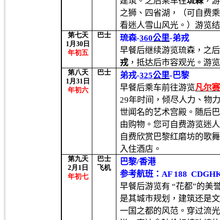
建筑。
之后
乘车往
琉森
，
之狮、四省湖，（可自费
看迷人雪山风光。）游览
第七天
巴士
琉森
-
360
公里
-
弟戎
1
月
30
日
早餐后继续游览琉森，之
年初五
戎
，抵达后市容观光。游
第八天
巴士
弟戎
-
325
公里
-
巴黎
1
月
31
日
早餐后乘车前往游览
凡尔
年初六
29
年时间，倾尽人力、物
世闻名的艺术宫殿。随后
由购物。您可自费游览迷
自费欣赏巴黎红磨坊的歌
入住酒店。
第九天
巴士
巴黎
/
香港
2
月
1
日
飞机
参考航班：
AF 188
CDGH
年初七
早餐后游览有
“
花都
”
的美
是其城市规划，建筑还是
一国之都的风范。穿过流