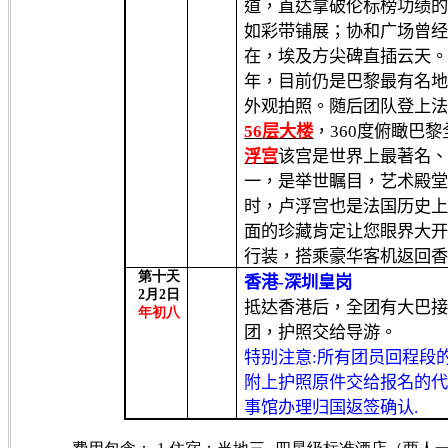
道，直达拿破伦标榜功绩
如彩带铺展；协和广场曾
在，埃及方尖碑直插云天
年，目前仍是巴黎最有名
外观拍照。随后团队登上
56
层大楼
，
360
度俯瞰巴黎
浮宫
该宫是世界上最著名
一，是举世瞩目，艺术殿
时，卢浮宫也是法国历史
面的珍藏肯定让您眼界大
行装，搭乘豪华客机返回
第十天
香港
-
深圳皇岗
2
月
2
日
抵达香港后，全团有大巴
年初八
团，护照交给导游。
特别注意
:
所有团员回程段
附上护照原件交给报名的
事馆办理归国返签确认
.