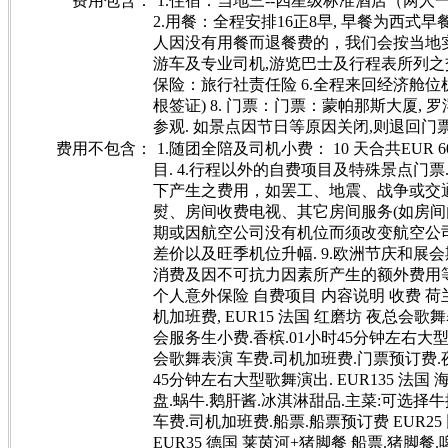
费用包含：
1.住宿：当地三--四星级标准酒店（两
2.用餐：全程安排16正8早, 早餐为西式早
人因没有用餐而退餐费的，我们会按当地实
游车及专业司机,游览巴士及行程表所列之交
保险：旅行社责任险 6.全程来回经济舱位机
根签证) 8. 门票：门票：蒙帕那斯大厦,
参观. 如景点因节日等原因关闭,则退回门
费用不包含：
1.随团全陪及司机小费： 10 天合共EUR 60
目. 4.行程以外的自费项目及特殊景点门票.
下产生之费用，如罢工、地震、战争或交
熨、房间收费电视、其它房间服务(如房间内
期或因航空公司没有机位而须改变航空公司
差价以及旺季机位升幅. 9.欧洲节庆和展会
消费及因不可抗力因素所产生的额外费用等. 
个人意外保险 自费项目 内容说明 收费 荷兰
机加班费, EUR15 法国 红磨坊 夜总会
会服务生小费.香槟.01小时45分钟左右大型歌
会歌舞表演 车费.司机加班费.门票预订费.
45分钟左右大型歌舞演出. EUR135 法国
盘.蜗牛.鹅肝酱.冰淇淋甜品.主菜:可选择牛排/
车费.司机加班费.船票.船票预订费 EUR25
EUR35 德国 莱茵河+猪脚餐 船票.猪脚餐.