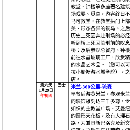
教堂、钟楼等多座著名建
场戏耍、觅食，游客终日
马可教堂，在教堂拱门上
美、形态各异的铜马。之
历史上死囚奔赴刑场的必
听到桥上死囚临刑前的叹
桥；及后参观总督府、钟
前往水晶玻璃工厂，欣赏
的水晶艺术品。（您可以
拉小船畅游水城全貌）。
店。
第六天
巴士
米兰
-360
公里
-
琉森
1
月
29
日
早餐后
游览
米兰
，参观米
年初四
的装饰雕刻达三千多尊，
如织的主教堂广场、艾曼
的圆形天花板，及有大理
路，为兼具新巴洛克及新