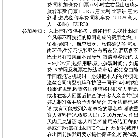
费.司机加班费.门票.02小时左右登山玻璃火
旋转车费 门票 EUR75 意大利 比萨饼 意
斜塔 进城税 停车费 司机车费 EUR25 意
人一条船） EUR30
参加须知：
以上行程仅供参考，最终行程以我社出团
台风等不可抗拒的原因造成的费用之增加
留根据签证、航空班次、旅馆确认等情况，
尚环保,生活习惯和亚洲有所差异,酒店多不
巴士只有抽风而不设冷气,敬请游客谅解. 
～9小时/天(包括用膳,景点参观时间)，
费. 5.护照及机票在抵达欧洲后,必须交由
于回程抵达机场时，必须把本人的护照和
送签公司将登机牌和护照一同于24小时内
领事馆规定,欧盟各国使馆将根据客人申请
或者在客人回国后抽查部分客人亲自前往领
好思想准备并给予理解配合.若无法覆行,
请.或有可能被列入领事馆的黑名单.谨请重视
客人资料情况,收取人民币5-10万元/人.
天内无息返还.客人可选择使用冻结工商银
票或汇款(需在出团前3个工作天提供)或
在出团前按我司要求提供保证金,将视作客