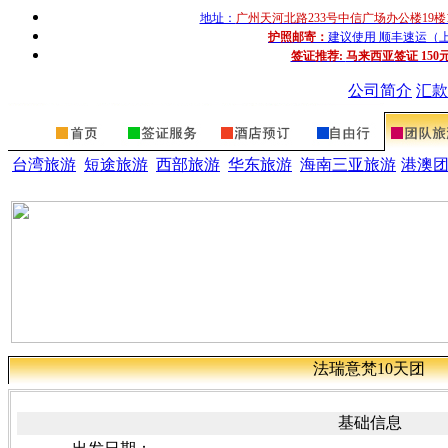
地址：
广州天河北路233号中信广场办公楼19楼
护照邮寄：
建议使用 顺丰速运（上门收
签证推荐:
马来西亚签证 150
公司简介
汇款
台湾旅游
短途旅游
西部旅游
华东旅游
海南三亚旅游
港澳
法瑞意梵10天团
基础信息