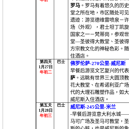
罗马
。罗马有着悠久的历
堂之所在地，市区随处可
遗迹：游览德维雷喷泉－
场（外观），君士坦丁凯
国家之一－梵蒂岗，参观
堂
—
圣彼得大教堂、圣彼
方宗教文化的神秘色彩。
住酒店。
第四天
巴士
佛罗伦萨
-270
公里
-
威尼斯
1
月
27
日
早餐后游览文艺复兴的代
年初二
萨
。远眺有世界三大圆顶
花大教堂、在希诺利亚广
代的大理石雕塑作品，如
威尼斯入住酒店。
第五天
巴士
威尼斯
-245
公里
-
米兰
1
月
28
日
-
早餐后游览意大利水城
—
年初三
马可广场及圣马可教堂，
斯的心脏，也是威尼斯的