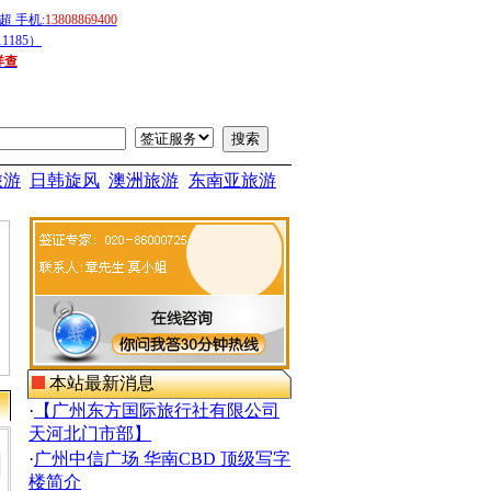
 手机:
13808869400
1185）
详查
旅游
日韩旋风
澳洲旅游
东南亚旅游
本站最新消息
·
【广州东方国际旅行社有限公司
天河北门市部】
·
广州中信广场 华南CBD 顶级写字
楼简介