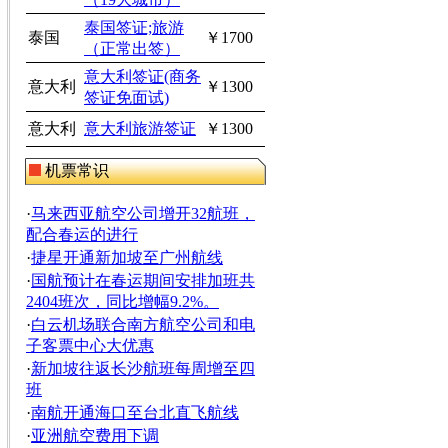
泰国签证;旅游
泰国
￥1700
（正常出签）
意大利签证(商务
意大利
￥1300
签证免面试)
意大利
意大利旅游签证
￥1300
机票常识
·
马来西亚航空公司增开32航班，
配合春运的进行
·
捷星开通新加坡至广州航线
·
国航预计在春运期间安排加班共
2404班次，同比增幅9.2%。
·
白云机场联合南方航空公司和电
子客票中心大优惠
·
新加坡往返长沙航班每周增至四
班
·
南航开通海口至台北直飞航线
·
亚洲航空费用下调