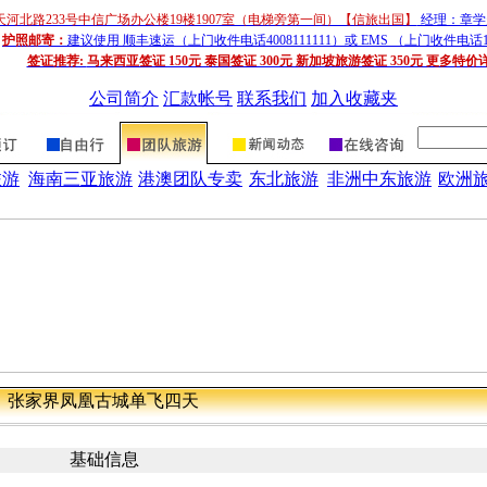
天河北路233号中信广场办公楼19楼1907室（电梯旁第一间）【信旅出国】
经理：章学超
护照邮寄：
建议使用 顺丰速运（上门收件电话4008111111）或 EMS （上门收件电话1
签证推荐:
马来西亚签证 150元 泰国签证 300元 新加坡旅游签证 350元 更多特价
公司简介
汇款帐号
联系我们
加入收藏夹
旅游
海南三亚旅游
港澳团队专卖
东北旅游
非洲中东旅游
欧洲
张家界凤凰古城单飞四天
基础信息