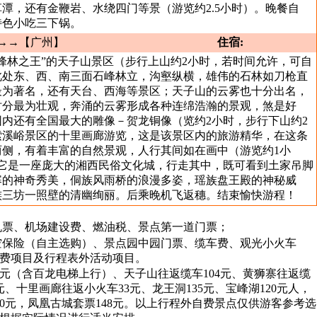
潭，还有金鞭岩、水绕四门等景（游览约2.5小时）。晚餐自
特色小吃三下锅。
→→【广州】
住宿:
峰林之王”的天子山景区（步行上山约2小时，若时间允许，可自
此处东、西、南三面石峰林立，沟壑纵横，雄伟的石林如刀枪直
最为著名，还有天台、西海等景区；天子山的云雾也十分出名，
时分最为壮观，奔涌的云雾形成各种连绵浩瀚的景观，煞是好
内还有全国最大的雕像－贺龙铜像（览约2小时，步行下山约2
索溪峪景区的十里画廊游览，这是该景区内的旅游精华，在这条
两侧，有着丰富的自然景观，人行其间如在画中（游览约1小
,它是一座庞大的湘西民俗文化城，行走其中，既可看到土家吊脚
寨的神奇秀美，侗族风雨桥的浪漫多姿，瑶族盘王殿的神秘威
族三坊一照壁的清幽绚丽。后乘晚机飞返穗。结束愉快游程！
机票、机场建设费、燃油税、景点第一道门票；
空保险（自主选购）、景点园中园门票、缆车费、观光小火车
费项目及行程表外活动项目。
06元（含百龙电梯上行）、天子山往返缆车104元、黄狮寨往返缆
0元、十里画廊往返小火车33元、龙王洞135元、宝峰湖120元人，
50元，凤凰古城套票148元。以上行程外自费景点仅供游客参考选