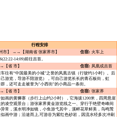
行程安排
广州市】 →→【湖南省 张家界市】
住宿:
火车上
22:22-14:09)前往吉首。
→→【省 市】
住宿:
凤凰或吉首
车往有“中国最美的小城”之誉的凤凰古镇（行驶约1小时）。后
自己游览，导游不陪游览），可自己游览长长的青石板街，虹
群，还可走走被誉为"小西街"的小商品一条街。
→→【省 市】
住宿:
张家界
如画的黄狮寨（步行上山约2小时），它海拔1200米，四周悬崖
大的凌空观景台；游张家界黄金游览线之一、穿行于绝壁奇峰间
静异常，溪水明净如镜，小鱼游弋其中，溪畔花草鲜美，鸟鸣莺
胜似画中游；沿途而上,可游谷为紫红色砂岩，因流水经多次冲刷