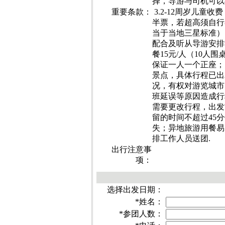
择，导游与司机可以
重要条款：
3.2-12周岁儿
半票，若超高须自行
当于当地三星标准）
配合及听从导游安排协
餐15元/人（10人围
保证一人一个正座； 
景点，具体行程已出
况，有权对游览城市
班延误等原因造成行
需要更改行程，出发
留的时间不超过45
失；异地旅游用餐易
排工作人员送团.
出行注意事
项：
选择出发日期：
*
姓名：
*
参团人数：