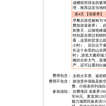
成槽状而得名的紫草
理，推荐品尝当地
第4天 【张家界】
早餐后游览被称为“
费加游袁家界），
刺青天，以御笔峰
特别是在雨过初晴
看，这里的贺龙公园
小时）。后往位于
长达十余里的山谷
时）,游览大庸府城
楼的古朴大气，苗
严，还可以看到白
费用包含：
去程火车票、返程
费用不包含：
旅游意外保险及航
费、行程表所列须自
参加须知：
自费项目 袁家界1
车96元、黄龙洞12
魅力湘西民族表演1