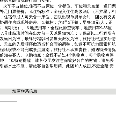
根据实际情况进行适当安排。
童收费：火车不占辅位,住宿不占床位，含餐位、车位和景点第一道门票
补足门票差价。 4.住宿标准：全程入住住高级酒店（不挂星，相
，住宿每成人每天含一床位，团队出现单男单女时，团友有义务
调住房或现补房差。 5.餐标：含3早5正餐，早餐10元/人，正
桌，8菜1汤）。 6.地接用车：全程旅游空调车，地接用车9-55座，
7.具体航班时间在出发前一天以通知为准； 8.保证以上行程所有
发当日为准，最终行程以出发当天派发为准，旅行社根据实际情
、景点的先后顺序做适当和合理的调整，如遇不可抗力因素和航
程延误或不能完成景点游览，旅行社不承担责任，如遇特殊情况
前知会客人。 9.购物点：全程不超过4个购物点，每个购物点停
分钟； 10.特别提醒：请各位团友注意保管好各自的财物，避免丢
引起水土不服，请旅客自备常用药。此团10人成团,不派全陪,安
填写联系信息