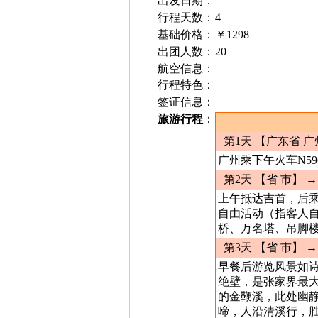
出发日期
：
行程天数：
4
基础价格
：
￥1298
出团人数
：
20
航空信息：
行程特色：
签证信息：
旅游行程
：
第1天 【广东省 
广州乘下午火车N596(
第2天 【省 市】 
上午抵达吉首，后乘
自由活动（指客人
桥、万名塔、吊脚楼
第3天 【省 市】 
早餐后游览风景如诗
绝壁，是张家界最
的金鞭溪，此处幽
啼，人沿清溪行，