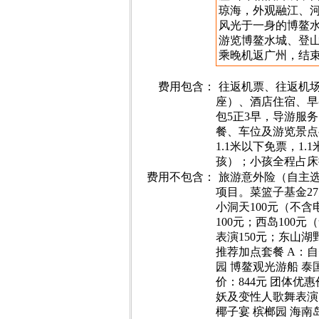
琼海，外观融江、
风光于一身的博鳌
游览博鳌水城、登
乘晚机返广州，结
费用包含：
往返机票、往返机场
座）、酒店住宿、早
包5正3早，导游服
餐、车位及游览景点
1.1米以下免票，1.
孩）；小孩全程占床
费用不包含：
旅游意外险（自主
项目。菜篮子基金27
小洞天100元（不
100元；西岛100
表演150元；东山湖
推荐加点套餐 A：自
园 博鳌观光游船 泰
价：844元 团体优
妖及变性人歌舞表演 
椰子宴 槟榔园 海南