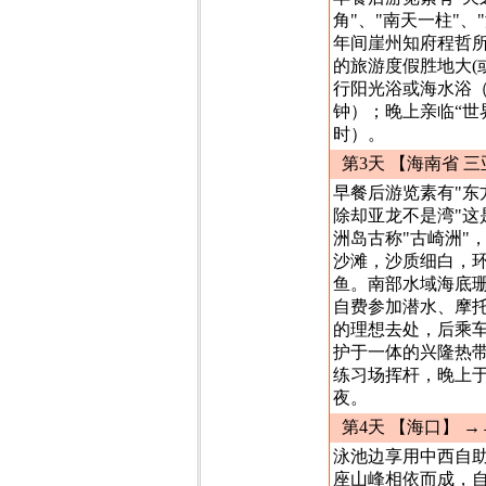
角"、"南天一柱"
年间崖州知府程哲
的旅游度假胜地大(
行阳光浴或海水浴（
钟）；晚上亲临“世
时）。
第3天 【海南省 三
早餐后游览素有"东
除却亚龙不是湾"
洲岛古称"古崎洲"
沙滩，沙质细白，
鱼。南部水域海底
自费参加潜水、摩
的理想去处，后乘车
护于一体的兴隆热
练习场挥杆，晚上于
夜。
第4天 【海口】
→
泳池边享用中西自助
座山峰相依而成，