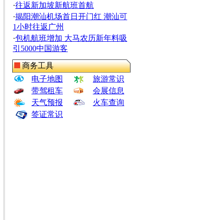
·
往返新加坡新航班首航
·
揭阳潮汕机场首日开门红 潮汕可
1小时往返广州
·
包机航班增加 大马农历新年料吸
引5000中国游客
商务工具
电子地图
旅游常识
带驾租车
会展信息
天气预报
火车查询
签证常识