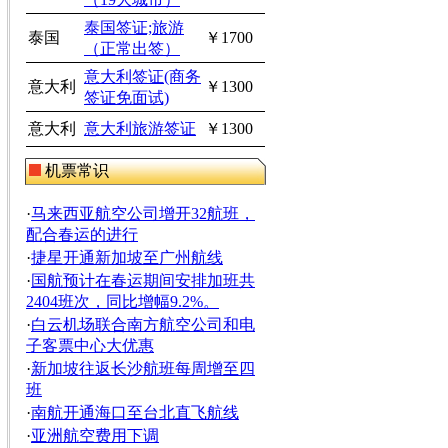
泰国签证;旅游
泰国
￥1700
（正常出签）
意大利签证(商务
意大利
￥1300
签证免面试)
意大利
意大利旅游签证
￥1300
机票常识
·
马来西亚航空公司增开32航班，
配合春运的进行
·
捷星开通新加坡至广州航线
·
国航预计在春运期间安排加班共
2404班次，同比增幅9.2%。
·
白云机场联合南方航空公司和电
子客票中心大优惠
·
新加坡往返长沙航班每周增至四
班
·
南航开通海口至台北直飞航线
·
亚洲航空费用下调