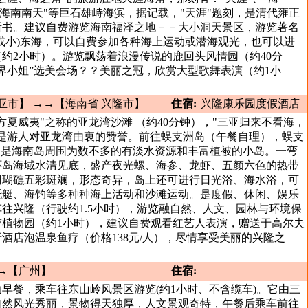
、"海南南天"等巨石雄峙海滨，据记载，"天涯"题刻，是清代雍正
所书。建议自费游览海南福泽之地－－大小洞天景区，游览著名
或小)东海，可以自费参加各种海上运动或潜海观光，也可以进
约2小时）。游览飘荡着浪漫传说的鹿回头风情园（约40分
界小姐”选美会场？？美丽之冠，欣赏大型歌舞表演（约1小
亚市】 →→【海南省 兴隆市】
住宿:
兴隆康乐园度假酒店
方夏威夷"之称的亚龙湾沙滩 （约40分钟），"三亚归来不看海，
这是游人对亚龙湾由衷的赞誉。前往蜈支洲岛（午餐自理），蜈支
，是海南岛周围为数不多的有淡水资源和丰富植被的小岛。一弯
环岛海域水清见底，盛产夜光螺、海参、龙虾、五颜六色的热带
珊瑚礁五彩斑斓，形态奇异，岛上还可进行日光浴、海水浴，可
托艇、海钓等多种种海上活动和沙滩运动。是度假、休闲、娱乐
往兴隆（行驶约1.5小时），游览融自然、人文、园林与环境保
带植物园（约1小时），建议自费观看红艺人表演，赠送于高尔夫
酒店泡温泉鱼疗（价格138元/人），尽情享受美丽的兴隆之
→【广州】
住宿:
早餐，乘车往东山岭风景区游览(约1小时、不含缆车)。它由三
自然风光秀丽，景物得天独厚，人文景观奇特，午餐后乘车前往