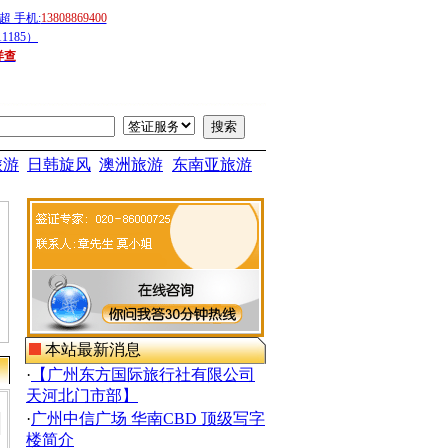
 手机:
13808869400
1185）
详查
旅游
日韩旋风
澳洲旅游
东南亚旅游
本站最新消息
·
【广州东方国际旅行社有限公司
天河北门市部】
·
广州中信广场 华南CBD 顶级写字
楼简介