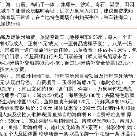
河、海、山麓、岛屿于一体， 集椰林、沙滩、奇石、温泉、田园
水城？？亚洲论坛临时会址，远眺万泉河入海口，建议自费乘船
山海奇观玉带滩，在当地特色商场自由购买手信，乘车往海口，
束愉快行程！
税及燃油附加费、旅游空调车（地接用车9-55座，每人一个正
餐8元/成人、正餐15元/成人（一正餐品尝椰子宴）、八菜一汤、
务、景点第一道门票旅行社责任险。儿童收费：住宿不占床位，包
半价门票，若超高须自行补足门票差价（蜈支洲岛船票未含，
1米-1.4米请补交船票88元/小孩，超过1.4米请补交全价票123元/小
按大人收费。
选购）、景点园中园门票、行程表所列自费项目及行程表外活动
元/人现付导游。 自费项目： 玉带滩游船70元（临时会址）；大
含电瓶车）；南山文化苑180（含门票、斋宴）；万泉河竹筏漂流
元（含船票+门票）；潜水250元起；海底漫步180元；兴隆特色歌舞
野生动植物园128元，鱼排自助海鲜餐120元，海鲜风味餐150元。
费标准套餐 原价：346元 团体优惠价：299元 东山湖野生动植物
国人妖及变性人歌舞表演 鱼排自助海鲜餐 B：自费标准套餐 原
惠价：580元 1、东山湖野生动植物园 2、博鳌观光游船 3、泰国人
4、鱼排自助海鲜餐 5、南山文化旅游区+素斋 6、体验潜水 赠：
岛服 个人及团体照 珍珠项链一条 水晶吊牌一个 项链一条 水晶吊