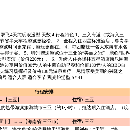
双飞4天纯玩浪漫型 天数 4 行程特色 1、三入海返（或海入三
节省半天车程游览更轻松。 2、全程入住四星标准酒店，尊贵享
，游览时间更充裕，游玩更自在。 4、每团赠送一名大东海潜水名
尝椰子宴。 5、特别赠送游览位于三亚的“美丽之冠”，亲临“世界
大型表演（价值220元）。 6、升级入住兴隆挂五星酒店康乐园海
边享用价值80元/人的中西自助早餐和价值180元/人的BBQ自
夫练习场挥杆及价格138元温泉鱼疗，尽情享受美丽的兴隆之
号 适合人群 适合季节 观光旅游型 SY4T
行程安排
→【三亚】
住宿:
三亚
人的热带海滨旅游城市三亚（约1小时），抵达后入住酒店。（晚
亚市】 →→【海南省 三亚市】
住宿:
三亚
之涯、海之角”的旅游胜地天涯海角，那刻有："天涯"、"海