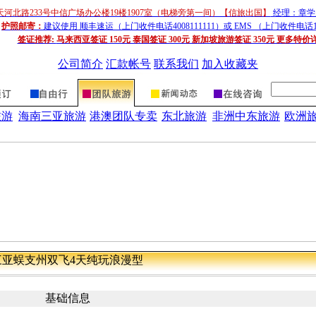
天河北路233号中信广场办公楼19楼1907室（电梯旁第一间）【信旅出国】
经理：章学超
护照邮寄：
建议使用 顺丰速运（上门收件电话4008111111）或 EMS （上门收件电话1
签证推荐:
马来西亚签证 150元 泰国签证 300元 新加坡旅游签证 350元 更多特价
公司简介
汇款帐号
联系我们
加入收藏夹
旅游
海南三亚旅游
港澳团队专卖
东北旅游
非洲中东旅游
欧洲
三亚蜈支州双飞4天纯玩浪漫型
基础信息