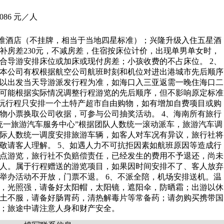
86 元／人
标准酒店（不挂牌，相当于当地四星标准）；兴隆升级入住五星酒
补房差230元，不减房差，住宿按床位计价，出现单男单女时，
合导游安排床位或加床或现付房差；小孩收费的不占床位。 2、
本公司有权根据航空公司航班时刻和机位对进出港城市先后顺序
以出发当天导游派发行程为准，如海口入三亚返需一晚住海口二
可能根据实际情况调整行程游览的先后顺序，但不影响原定标准
纯玩行程只安排一个土特产超市自由购物，如有增加自费项目或购
物小票换取公司收据，可参与公司抽奖活动。 4、海南所有旅行
统一旅游汽车服务中心”根据团队人数统一滚动派车，旅游汽车调
际人数统一调度安排旅游车辆，如客人对车况有异议，旅行社将
敬请客人理解。 5、如遇人力不可抗拒因素如航班原因等造成行
点游览，旅行社不负赔偿责任，已经发生的费用不予退还，尚未
人。属于行程赠送的游览项目，如果因时间安排不了、客人放弃
举办活动不开放，门票不退。 6、不派全陪，机场安排送机。温
，光照强，请备好太阳帽，太阳镜，遮阳伞，防晒霜；出游以休
土不服，请备好肠胃药，清热解毒片等常备药；请勿购买携带国
；旅途中请注意人身和财产安全。