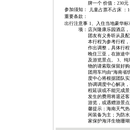
牌一个 价值：230元
参加须知：
儿童占票不占床 ：10
重要条款：
出行注意事
1、入住当地豪华
项：
店兴隆康乐园酒店，
团友有义务听从及配
本行程为参考行程，
作出调整，具体行程
晚住三亚，在旅途中
及游览景点。 3、
物的请索取保留好购
团用车均由“海南省
度中心将根据团队实
协调调度中心解决，
程延误或不能完成景
发生的费用将退还客
游览，或遇赠游景点
馨提示：海南天气热
闲装备为主；为防水
家保护海洋生物珊瑚