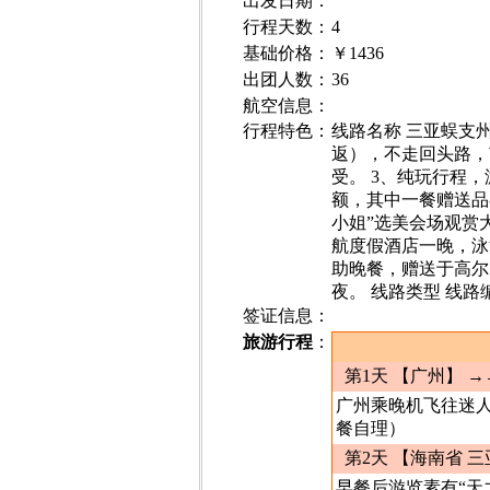
出发日期
：
行程天数：
4
基础价格
：
￥1436
出团人数
：
36
航空信息：
行程特色：
线路名称 三亚蜈支州
返），不走回头路，
受。 3、纯玩行程
额，其中一餐赠送品
小姐”选美会场观赏
航度假酒店一晚，泳池
助晚餐，赠送于高尔
夜。 线路类型 线路编
签证信息：
旅游行程
：
第1天 【广州】
→
广州乘晚机飞往迷
餐自理）
第2天 【海南省 三
早餐后游览素有“天