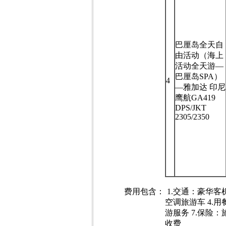
巴厘岛全天自
由活动（海上
活动全天游—
巴厘岛SPA）
4
—雅加达 印尼
鹰航GA419
DPS/JKT
2305/2350
费用包含：
1.交通：豪华客机
空调旅游车 4.用
游服务 7.保险
收费