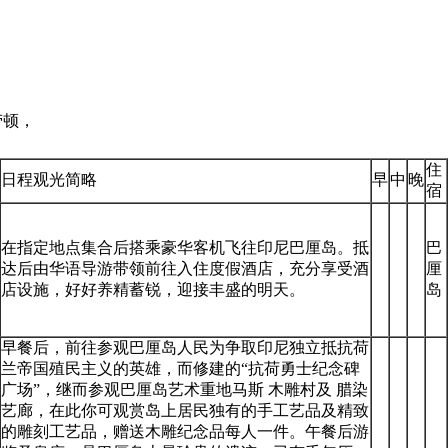
劳顿，
住
日程观光简略
早
中
晚
宿
在指定地点集合后搭乘豪华客机飞往印尼巴厘岛。抵
巴
达后由华语导游带领前往入住度假酒店，充分享受酒
厘
店设施，好好养精蓄锐，迎接丰盛的明天。
岛
早餐后，前往参观巴厘岛人民为争取印尼独立抵抗荷
兰帝国殖民主义的英雄，而修建的“抗荷勇士纪念碑
广场”，继而参观巴厘岛艺术重地马斯 木雕村及 腊染
艺廊，在此你可观赏岛上居民独有的手工艺品及精致
的雕刻工艺品，赠送木雕纪念品每人一件。午餐后游