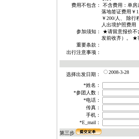
费用不包含：
不含费用：单房
落地签证费用￥1
￥200/人、 
人出境护照费用
参加须知：
★请留意报价不含
发前收齐）。 ★客
重要条款：
出行注意事项：
2008-3-28
选择出发日期：
*
姓名：
*
参团人数：
*
电话：
传真：
手机：
*
E_mail：
第三步