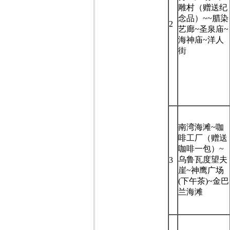
雕村（赠送纪
念品）~~腊染
2
艺廊~圣泉庙~
海神庙~洋人
街
南湾海滩~咖
啡工厂（赠送
咖啡一包）~
乌鲁瓦度望夫
3
崖~神鹰广场
(下午茶)~金巴
兰海滩