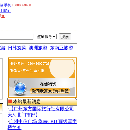
 手机:
13808869400
1185）
详查
旅游
日韩旋风
澳洲旅游
东南亚旅游
本站最新消息
·
【广州东方国际旅行社有限公司
天河北门市部】
·
广州中信广场 华南CBD 顶级写字
楼简介