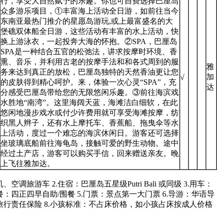
行，享受大自然赋予的乐趣。你也可自费选择巴厘岛
众多游乐项目，①丰富海上活动全日游，如前往当今
东南亚最热门推介的星愿岛游玩,或上最富盛名的大
堡礁双体船全日游，这些活动有丰富的水上活动，快
换上游泳衣，一起投奔大海的怀抱。②SPA，巴厘岛
SPA是一种结合五官的松弛法，讲求按摩时环境、香
熏、音乐，并利用古老的按摩手法和和各式周到的服
雅
务来达到真正的放松，巴厘岛独特的天然香油更让您
加
√
的皮肤得到精心呵护。来，体验一次心灵“SPA”，充
达
分感受巴厘岛带给您的无限悠闲乐趣。③前往海滨戏
水胜地“南湾”。这里海阔天蓝，海滩洁白细软，在此
悠闲地漫步戏水或付少许费用就可享受海滩按摩，纺
织黑人辫子，还有水上摩托车、香蕉船、拖曳伞等水
上活动，度过一个难忘的海滨休闲日。游客还可选择
坐玻璃底船前往海龟岛，接触可爱的野生动物。途中
经过土产店，游客可以购买手信，回来赠送亲友。晚
上飞往雅加达。
、空调旅游车 2.住宿：巴厘岛五星级Putri Bali 或同级 3.用车：
餐：四正四早自助/围餐 5.门票：景点第一大门票 6.导游：华语导
：旅行责任保险 8.小孩标准：不占床价格，如小孩占床按成人价格