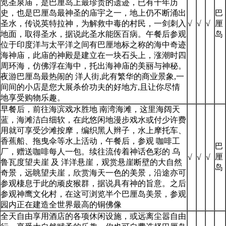
览圣泉庙，是巴厘岛上最珍贵的遗迹，已有千年历
史，也是巴厘岛最神圣的庙宇之一，地上仍不断涌出
巴
圣水，传说英特拉神，为解救中毒的村民，一剑刺入
√
√
√
厘
地面，取得圣水，据说此圣水能医百病。午餐后参观
岛
位于印度洋与太平洋之间有巴厘地标之称的海中奇迹
海神庙，此庙的神殿是建立在一块石头上，涨潮时四
周环海，仿佛浮在海中，托出海神庙的美丽与神秘。
夜游巴厘岛最热闹的 洋人街,此有繁华的商业景象,一
间间的小店是您大展杀价功夫的好地方,且让你尽情
地享受购物乐趣。
早餐后，前往海滨戏水胜地 南湾海滩，这里海阔天
蓝，海滩洁白细软，在此悠闲地漫步戏水或付少许费
用就可享受沙滩按摩，编织黑人辫子，水上摩托车、
香蕉船、拖曳伞等水上活动，午餐后，参观 咖啡工
巴
厂，赠送咖啡每人一包。续往流传着神话色彩的 乌
厘
√
√
√
鲁瓦度望夫崖 及 洋洋悬崖，观赏悬崖断壁的大自然
岛
奇景，远眺望夫崖，欣赏海天一色的美景，沿途亦可
参观棲息于此的顽皮猴群，据说具有神的旨意。之后
参观神鹰文化村，在这可浏览半个巴厘岛美景，参观
园内正在建造全世界最高的铜佛像
全天自由享用酒店的各项休闲设施，或远离尘嚣自由