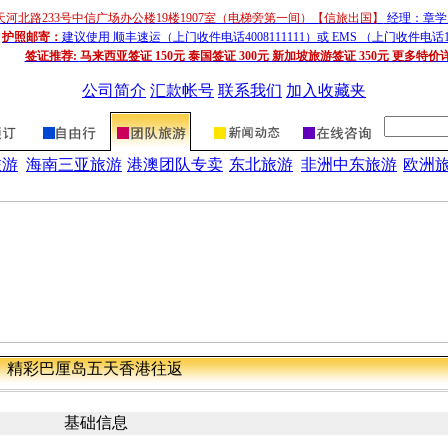
天河北路233号中信广场办公楼19楼1907室（电梯旁第一间）【信旅出国】
经理：章学超
护照邮寄：
建议使用 顺丰速运（上门收件电话4008111111）或 EMS （上门收件电话1
签证推荐:
马来西亚签证 150元 泰国签证 300元 新加坡旅游签证 350元 更多特价
公司简介
汇款帐号
联系我们
加入收藏夹
旅游
海南三亚旅游
港澳团队专卖
东北旅游
非洲中东旅游
欧洲
精彩巴厘岛五天香港往返
基础信息