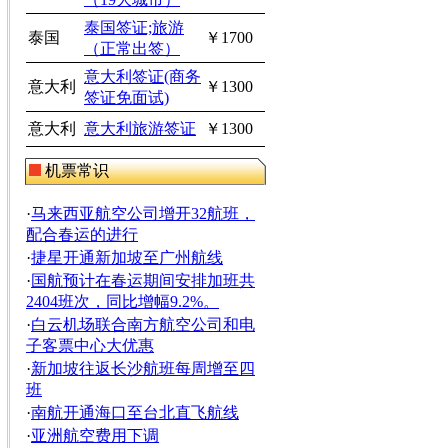
泰国签证;旅游
泰国
￥1700
（正常出签）
意大利签证(商务
意大利
￥1300
签证免面试)
意大利
意大利旅游签证
￥1300
机票常识
·
马来西亚航空公司增开32航班，
配合春运的进行
·
捷星开通新加坡至广州航线
·
国航预计在春运期间安排加班共
2404班次，同比增幅9.2%。
·
白云机场联合南方航空公司和电
子客票中心大优惠
·
新加坡往返长沙航班每周增至四
班
·
南航开通海口至台北直飞航线
·
亚洲航空费用下调