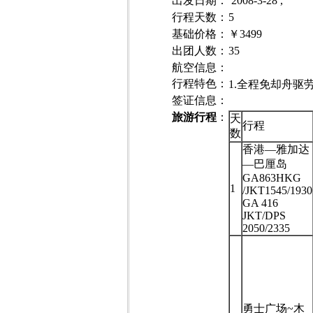
出发日期
：
2008-3-28 ,
行程天数：
5
基础价格
：
￥3499
出团人数
：
35
航空信息：
行程特色：
1.全程免却舟驱
签证信息：
旅游行程
：
天
行程
数
香港—雅加达
—巴厘岛
GA863HKG
1
/JKT1545/1930
GA 416
JKT/DPS
2050/2335
勇士广场~木