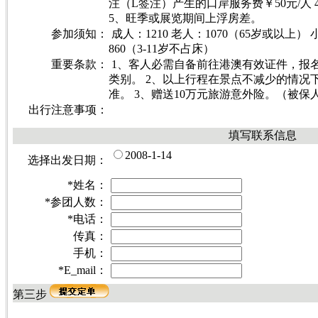
注（L签注）产生的口岸服务费￥50元/人 
5、旺季或展览期间上浮房差。
参加须知：
成人：1210 老人：1070（65岁或以上） 
860（3-11岁不占床）
重要条款：
1、客人必需自备前往港澳有效证件，报
类别。 2、以上行程在景点不减少的情况
准。 3、赠送10万元旅游意外险。（被保
出行注意事项：
填写联系信息
2008-1-14
选择出发日期：
*
姓名：
*
参团人数：
*
电话：
传真：
手机：
*
E_mail：
第三步