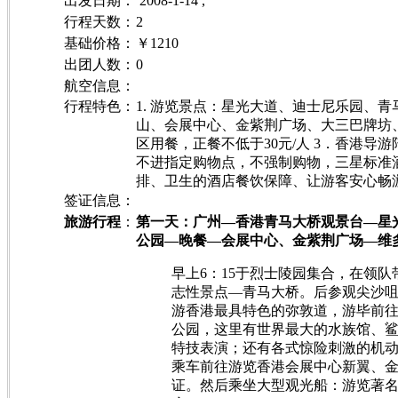
出发日期
：
2008-1-14 ,
行程天数：
2
基础价格
：
￥1210
出团人数
：
0
航空信息：
行程特色：
1. 游览景点：星光大道、迪士尼乐园、
山、会展中心、金紫荆广场、大三巴牌坊、
区用餐，正餐不低于30元/人 3．香港导
不进指定购物点，不强制购物，三星标准酒
排、卫生的酒店餐饮保障、让游客安心畅
签证信息：
旅游行程
：
第一天：广州—香港青马大桥观景台—星
公园—晚餐—会展中心、金紫荆广场—维
早上6：15于烈士陵园集合，在领
志性景点—青马大桥。后参观尖沙咀
游香港最具特色的弥敦道，游毕前
公园，这里有世界最大的水族馆、
特技表演；还有各式惊险刺激的机
乘车前往游览香港会展中心新翼、
证。然后乘坐大型观光船：游览著