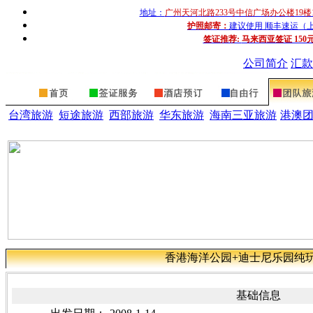
地址：
广州天河北路233号中信广场办公楼19楼
护照邮寄：
建议使用 顺丰速运（上门收
签证推荐:
马来西亚签证 150
公司简介
汇款
台湾旅游
短途旅游
西部旅游
华东旅游
海南三亚旅游
港澳
香港海洋公园+迪士尼乐园纯
基础信息