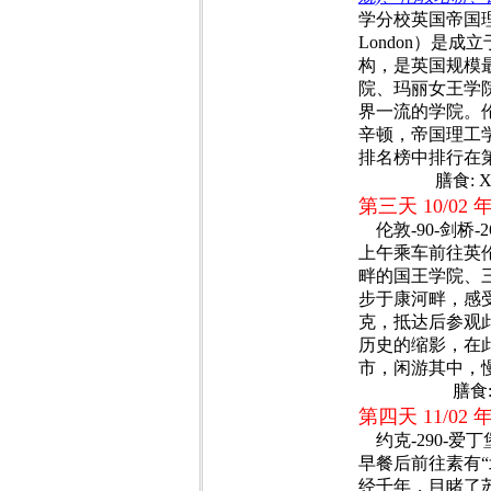
学分校英国帝国理工学院（
London）是
构，是英国规模
院、玛丽女王学
界一流的学院。
辛顿，帝国理工
排名榜中排行在
膳食: X
第三天 10/02
伦敦-90-剑桥-266-
上午乘车前往英
畔的国王学院、
步于康河畔，感
克，抵达后参观
历史的缩影，在
市，闲游其中，
膳食:
第四天 11/02
约克-290-爱丁堡(大
早餐后前往素有“
经千年，目睹了