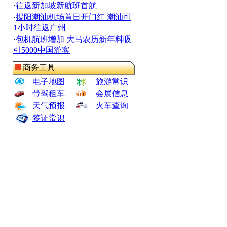
·
往返新加坡新航班首航
·
揭阳潮汕机场首日开门红 潮汕可
1小时往返广州
·
包机航班增加 大马农历新年料吸
引5000中国游客
商务工具
电子地图
旅游常识
带驾租车
会展信息
天气预报
火车查询
签证常识