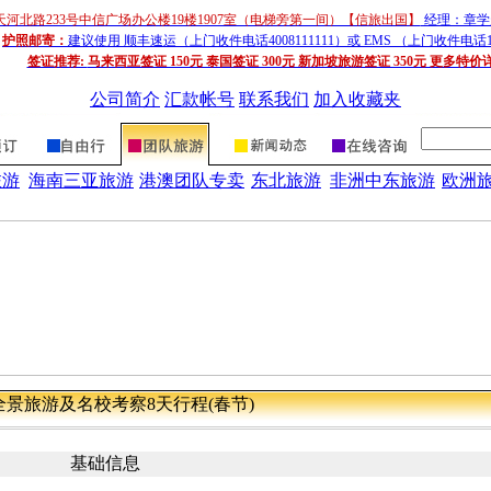
天河北路233号中信广场办公楼19楼1907室（电梯旁第一间）【信旅出国】
经理：章学超
护照邮寄：
建议使用 顺丰速运（上门收件电话4008111111）或 EMS （上门收件电话1
签证推荐:
马来西亚签证 150元 泰国签证 300元 新加坡旅游签证 350元 更多特价
公司简介
汇款帐号
联系我们
加入收藏夹
旅游
海南三亚旅游
港澳团队专卖
东北旅游
非洲中东旅游
欧洲
全景旅游及名校考察8天行程(春节)
基础信息