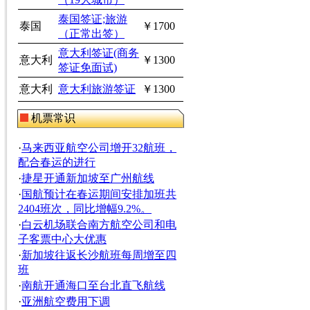
泰国签证;旅游
泰国
￥1700
（正常出签）
意大利签证(商务
意大利
￥1300
签证免面试)
意大利
意大利旅游签证
￥1300
机票常识
·
马来西亚航空公司增开32航班，
配合春运的进行
·
捷星开通新加坡至广州航线
·
国航预计在春运期间安排加班共
2404班次，同比增幅9.2%。
·
白云机场联合南方航空公司和电
子客票中心大优惠
·
新加坡往返长沙航班每周增至四
班
·
南航开通海口至台北直飞航线
·
亚洲航空费用下调