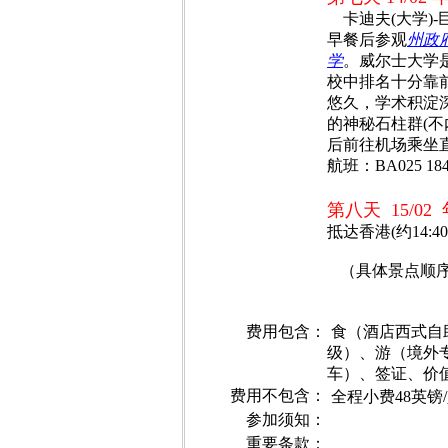
卡迪夫(大学)-巨石阵-
早餐后参观
州政府
学
。威尔士大学
校中排名十分靠
悠久，学术积淀深
的神秘石柱群(不
后前往机场乘坐
航班：BA025 1840
第八天 15/02
抵达香港(约14:
（具体景点顺
费用包含：
食（酒店西式自助
级）、游（境外
车）、签证、价
费用不包含：
全程小费48英
参加须知：
重要条款：