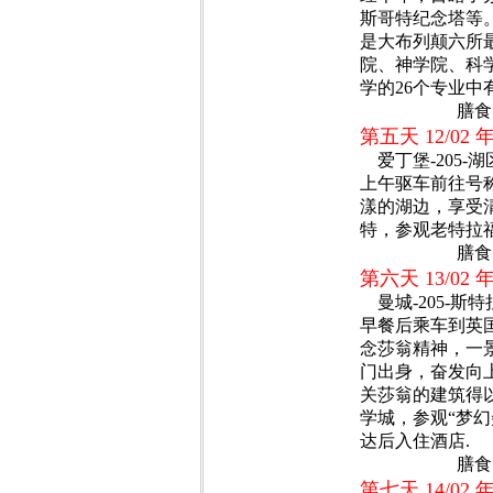
斯哥特纪念塔等。参观爱
是大布列颠六所
院、神学院、科
学的26个专业中
膳食:
第五天 12/02
爱丁堡-205-湖区-11
上午驱车前往号称
漾的湖边，享受
特，参观老特拉福
膳食:
第六天 13/02
曼城-205-斯特拉福-63
早餐后乘车到英
念莎翁精神，一
门出身，奋发向
关莎翁的建筑得
学城，参观“梦
达后入住酒店.
膳食:
第七天 14/02