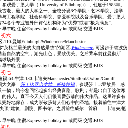
丁堡大学（ University of Edinburgh），创建于1583年。
最古老、最大的大学之一。全校分设8个学院：艺术学院、法学
学与工程学院、社会科学院、兽医学院以及音乐学院。爱丁堡大
有24各个专业被外部评估机构评为“优秀”或者“极为满意”。
 早午晚 住宿:Express by holiday inn或同级 交通:BUS
 年初六
0-曼城Edinburgh/Windermere/Manchester
"英格兰最美的大自然景致"的湖区-
Windermere
, 可漫步于碧波荡
清新自然的空气，湖光山色，景致优美。之后乘车前往曼彻斯
球场外景.
 早午晚 住宿:Express by holiday inn或同级 交通:BUS
 年初七
-牛津-130-卡迪夫Mancherster/Stratford/Oxford/Cardiff
国大文豪—
莎士比亚出生地—斯特拉福
，参观莎士比亚故居，感
景一物，均令您回忆起多出经典喜剧、歌剧；都是出自于这位寒
上的伟人。直至今天人们仍很喜爱莎翁的伟大作品。这里许多有
以完好地保存，成为崇敬莎翁人们心中的圣地。接着前往牛津大
幻尖顶”建筑、剧院、图书馆。之后前往威尔士首府——卡迪夫,抵
 早午晚 住宿:Express by holiday inn或同级 交通:BUS
 年初八