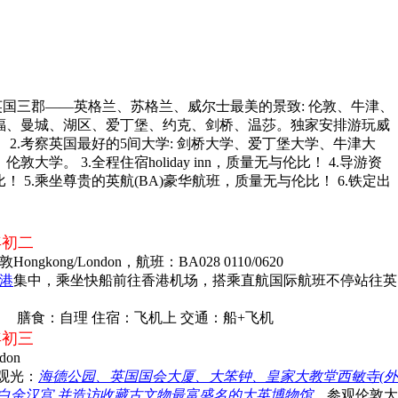
英国三郡——英格兰、苏格兰、威尔士最美的景致: 伦敦、牛津、
福、曼城、湖区、爱丁堡、约克、剑桥、温莎。独家安排游玩威
 2.考察英国最好的5间大学: 剑桥大学、爱丁堡大学、牛津大
敦大学。 3.全程住宿holiday inn，质量无与伦比！ 4.导游资
！ 5.乘坐尊贵的英航(BA)豪华航班，质量无与伦比！ 6.铁定出
 年初二
ngkong/London，航班：BA028 0110/0620
港
集中，乘坐快船前往香港机场，搭乘直航国际航班不停站往英
膳食：自理 住宿：飞机上 交通：船+飞机
 年初三
don
观光：
海德公园、英国国会大厦、大笨钟、皇家大教堂西敏寺(外
白金汉宫
,并造访收藏古文物最富盛名的大英博物馆
。参观伦敦大