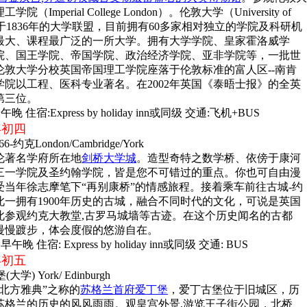
Imperial College London）。伦敦大学（University of
成立于1836年的大学联盟，目前拥有60多家相对独立的学院及科研机
最大、课程最广泛的一所大学。拥有大学学院、皇家霍洛威学
院、国王学院、帝国学院、政治经济学院、亚非学院等，一批世
伦敦大学分校英国帝国理工学院座落于伦敦标准的富人区--南肯
学院以工程、医科专业著名。在2002年英国《泰晤士报》的全英
第三位。
午晚 住宿:Express by holiday inn或同级 交通:飞机+BUS
 年初四
约克London/Cambridge/York
伦著名学府所在地
剑桥大学城
。造型奇特之数学桥、依傍于康河
三一学院及圣约翰学院，皆是您不可错过的重点。你也可自由漫
受当年徐志摩笔下“再别康桥”的情感旅程。接着乘车前往古城-约
此一拥有1900年历史的古城，融合不同时代的文化，可说是英国
此参观约克大教堂,古罗马城墙等古迹。在这个历史闻名的古都
慢慢踱步，体会度假的悠游自在。
早午晚 住宿: Express by holiday inn或同级 交通: BUS
 年初五
学) York/ Edinburgh
北方雅典”之称的
苏格兰首府爱丁堡
，爱丁古堡位于旧城区，历
苏格兰的历史的风风雨雨。观皇宫外景,游览王子街公园，北桥、