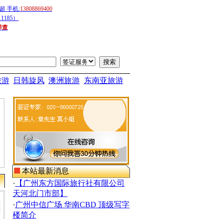
 手机:
13808869400
1185）
详查
旅游
日韩旋风
澳洲旅游
东南亚旅游
本站最新消息
·
【广州东方国际旅行社有限公司
天河北门市部】
·
广州中信广场 华南CBD 顶级写字
楼简介