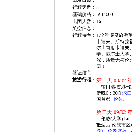
出发日期
：
行程天数：
8
基础价格
：
￥14600
出团人数
：
16
航空信息：
行程特色：
1.全景深度旅游
卡迪夫、斯特拉
尔士首府卡迪夫。
学、威尔士大学、伦
深，质量无与伦比
团！
签证信息：
旅游行程
：
第一天 08/02
蛇口港/香港/伦敦Ho
傍晚6：30在
蛇口
国首都--
伦敦
。
第二天 09/02
伦敦(大学) Lon
抵达后,伦敦市区
观)、伦敦塔桥、