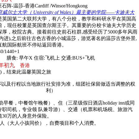
温莎-香港Cardiff /Winsor/Hongkong
威尔士大学（ University of Wales）最主要的学院——卡迪夫大
是英国第二大联邦大学，有八个分校，教学和科研水平在英国高
前，现任校董是英国查尔斯王子。其重要的分校卡迪夫大学历史
厚，校院古典。接着前往史前石柱群,感受经历了5000多年风雨
内进),之后前往古色古香的小城温莎，游览著名的温莎古堡外景,
直航国际航班不停站返回香港。
/1440+1
膳食: 早午X 住宿:飞机上 交通:BUS+飞机
 年初九
香港
40)，结束此温馨英国之旅
序以及行程以当地旅行社安排为准，组团社保留做适当调整的权
利）
早餐，中餐馆午晚餐）、住（三星级假日酒店holiday inn或同
专职司机，专业领 队兼导游）、交通（机票和机场税、旅游汽
值30万的人身意外保险。
镑/人（大人小孩同价），自费项目和个人消费。