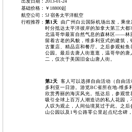
出发日期
：
2013-01-24
基础价格
：
￥18800起
航空公司：
5J 宿务太平洋航空
行程推荐：
第
1
天
由广州白云国际机场出发，乘坐
时分抵达太平洋彼岸的加拿大第三大都
北温哥华最富自然气息的森林区
——
林
留着古老的风貌，维多利亚式的建筑，
古董店、精品店和餐厅。之后参观鲑鱼
公园。最后去唐人街逛逛，温哥华的唐
二，仅次于美国旧金山唐人街。
第
2
天
客人可以选择自由活动（自由活
多利亚一日游。游览
BC
省所在地
-
维多
欣赏秀丽的海滨风光。抵达后，参观世
吸引全球上百万人潮造访的私人花园，
人叹为观止，人间仙境莫过于此。之后
山公园以及
1
号公路零公里起点纪念碑