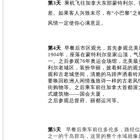
第
3
天
乘机飞往加拿大东部蒙特利尔。
差。如果客人兴致未尽，有
“
小巴黎
”
之
风情一定使你心满意足。
第
4
天
早餐后市区观光，首先参观北美
1904
年，座落在蒙特利尔皇家山顶，气
一。之后参观
76
年奥运会场馆，北美最
利尔老城区，装扮华丽，披着鲜花的观
观和古老城堡间，清脆的马蹄声洒着铃
要唤回欧洲人闲情逸致诗一样的古老风
街购物等。之后乘车前往加拿大首都渥
式建筑物
——
国会大厦，
之后参观总督府、丽都运河等。
第
5
天
早餐后乘车前往多伦多，路经
之一的千岛群岛，这里的整个水域就像