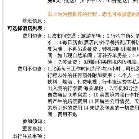
第
8
天
抵达广州下午
13
：
05
分抵达广州
以上为为您推荐的行程，您也可根据您的
航班信息：
可选择酒店列表
：
费用包含：
1.城市间交通：旅游车辆； 2.行程中所
准； 3.每日膳食(酒店内/外早餐搭配,
餐为准，不再另退餐费，转机期间用餐自理
间，如出现自然单间，请补齐单房差； 5.
险； 7.签证费； 8.国际和美国境内段机票
费用不包含：
1.北美每日工作时间为平均10小时，司机及
行程以外的任何额外附加费用； 4.个人
饮料，烟酒，付费电视，行李搬运费等私人费
出入境的行李费 海关课税， 7.司机和导游
自费项目 9.单房差； 10.美国境内段行李托
所产生的赔偿费用 13.因航空公司情况
素所引起的费用 14.未提及包含的一切费用
团，费用不退
参加须知：
重要条款：
出行注意事项：