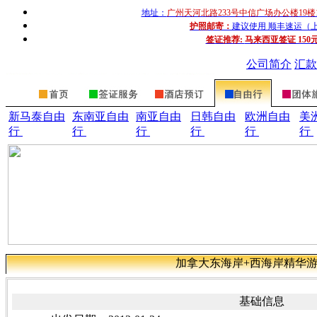
地址：
广州天河北路233号中信广场办公楼19楼
护照邮寄：
建议使用 顺丰速运（上门收
签证推荐:
马来西亚签证 150
公司简介
汇款
新马泰自由
东南亚自由
南亚自由
日韩自由
欧洲自由
美
行
行
行
行
行
行
加拿大东海岸+西海岸精华游
基础信息