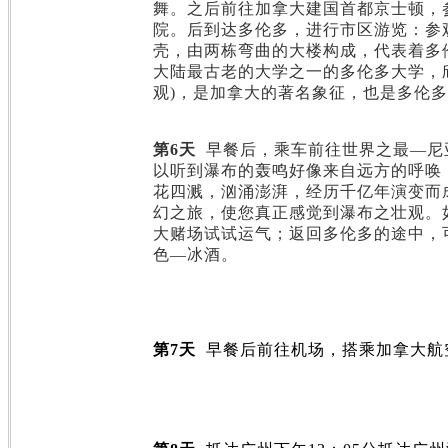
舞。之后前往加拿大建国首都京士顿，
院。后到达多伦多，进行市区游览：参
壳，由两栋弯曲的大楼构成，代表着多
大陆最古老的大学之一的多伦多大学，
观
)
，是加拿大的著名象征，也是多伦多
第
6
天
早餐后，乘车前往世界之最
—
尼
以听到瀑布的轰鸣好像来自远方的呼唤
花四溅，汹涌澎湃，经历千亿年演变而
幻之旅，使您真正感觉到瀑布之壮观。
大赌场试试运气；返回多伦多的途中，
色
—
冰酒。
第
7
天
早餐后前往机场，搭乘加拿大航