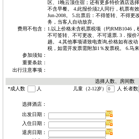
区、1晚云顶住宿；还有更多特价酒店选择
不含早餐。 4.此报价须2人同行，机票有效
Jun-2008。 5.出票后：不得签转、不
务，当客人自动放弃。
费用不包含：
1.以上价格未含机票税项（约RMB1046
不可签转、不可更改、不可退票. 3．报价不
趟。 4.其他事项请致电查询,价格如有改
税，如需开发票需附加1％发票税。 6.马来
参加须知：
重要条款：
出行注意事项：
选择人数、房间数
*
成人数
人
儿童（2-12岁）
人 长者数
选择酒店：
出发日期：
入住日期：
退房日期：