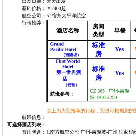
出发日期
：
天天出发
基础价格
：
￥2400起
航空公司：
5J 宿务太平洋航空
行程推荐：
房间
酒店名称
早餐
类型
Grand
标准
Yes
Pacific Hotel
房
（吉隆坡）
First World
Hotel
标准
Yes
第一世界酒
房
店
（云顶）
CZ 365
广州
-
吉隆
航班参考：
坡
1910-2250
以上为为您推荐的行程，您也可根据您的
航班信息：
可选择酒店列表
：
费用包含：
1.南方航空公司 广州-吉隆坡-广州 往返