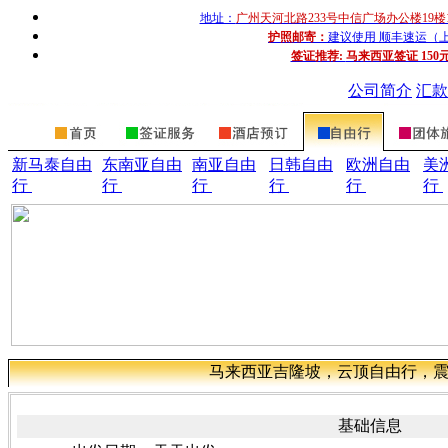
地址：
广州天河北路233号中信广场办公楼19楼
护照邮寄：
建议使用 顺丰速运（上门收
签证推荐:
马来西亚签证 150
公司简介
汇款
新马泰自由
东南亚自由
南亚自由
日韩自由
欧洲自由
美
行
行
行
行
行
行
马来西亚吉隆坡，云顶自由行，震憾
基础信息